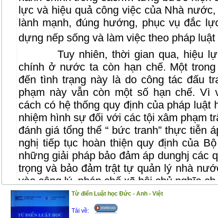
lực và hiệu quả công việc của Nhà nước, t
lành mạnh, đúng hướng, phục vụ đắc lự
dựng nếp sống và làm việc theo pháp luật 
Tuy nhiên, thời gian qua, hiệu l
chính ở nước ta còn hạn chế. Một tron
đến tình trạng này là do công tác đấu t
phạm này vẫn còn một số hạn chế. Vì v
cách có hệ thống quy định của pháp luật 
nhiệm hình sự đối với các tội xâm phạm tr
đánh giá tổng thể “ bức tranh” thực tiễn 
nghị tiếp tục hoàn thiện quy định của B
những giải pháp bảo đảm áp dunghj các q
trọng và bảo đảm trật tự quản lý nhà nước
vào công lý, pháp chế xã hội chủ nghĩa c
Từ điển Luật học Đức - Anh - Việt
Trong phạm vi cuốn sách này, chúng
và sâu sắc hơn những vấn đề lý luận về tr
Tải về: