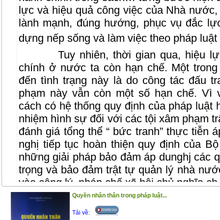
lực và hiệu quả công việc của Nhà nước, t
lành mạnh, đúng hướng, phục vụ đắc lự
dựng nếp sống và làm việc theo pháp luật 
Tuy nhiên, thời gian qua, hiệu l
chính ở nước ta còn hạn chế. Một tron
đến tình trạng này là do công tác đấu t
phạm này vẫn còn một số hạn chế. Vì v
cách có hệ thống quy định của pháp luật 
nhiệm hình sự đối với các tội xâm phạm tr
đánh giá tổng thể “ bức tranh” thực tiễn 
nghị tiếp tục hoàn thiện quy định của B
những giải pháp bảo đảm áp dunghj các q
trọng và bảo đảm trật tự quản lý nhà nước
vào công lý, pháp chế xã hội chủ nghĩa c
Quyền nhân thân trong pháp luật...
Trong phạm vi cuốn sách này, chúng
và sâu sắc hơn những vấn đề lý luận về tr
Tải về: