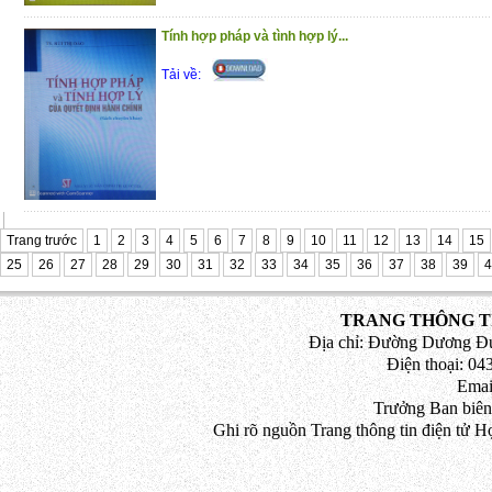
(25/11/2020)
Tính hợp pháp và tình hợp lý...
Tải về:
Trang trước
1
2
3
4
5
6
7
8
9
10
11
12
13
14
15
25
26
27
28
29
30
31
32
33
34
35
36
37
38
39
4
TRANG THÔNG TI
Địa chỉ: Đường Dương Đứ
Điện thoại: 043
Emai
Trưởng Ban biên
Ghi rõ nguồn Trang thông tin điện tử H