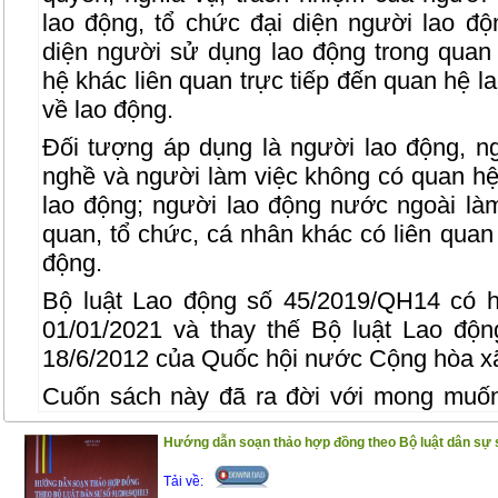
lao động, tổ chức đại diện người lao độ
diện người sử dụng lao động trong quan
hệ khác liên quan trực tiếp đến quan hệ l
về lao động.
Đối tượng áp dụng là người lao động, n
nghề và người làm việc không có quan hệ
lao động; người lao động nước ngoài làm
quan, tổ chức, cá nhân khác có liên quan 
động.
Bộ luật Lao động số 45/2019/QH14 có h
01/01/2021 và thay thế Bộ luật Lao độ
18/6/2012 của Quốc hội nước Cộng hòa xã
Cuốn sách này đã ra đời với mong muốn
trong việc tra cứu, áp dụng Bộ luật Lao 
Hướng dẫn soạn thảo hợp đồng theo Bộ luật dân sự 
của Bộ luật Lao động 2019 với 242 Điều c
Đồng thời, cuốn sách còn in các văn bản p
Tải về: