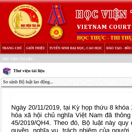
TRANG CHỦ
GIỚI THIỆU
TUYỂN SINH ĐẠI HỌC, CAO HỌC
ĐÀO TẠO - BỒ
THƯ VIỆN TÀI LIỆU
Thư viện tài liệu
So sánh Bộ luật lao động...
Ngày 20/11/2019, tại Kỳ họp thứu 8 khóa
hòa xã hội chủ nghĩa Việt Nam đã thông
45/2019/QH4. Theo đó, Bộ luật này quy đ
quyền, nghĩa vụ, trách nhiệm của người