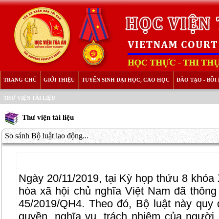
TRANG CHỦ
GIỚI THIỆU
TUYỂN SINH ĐẠI HỌC, CAO HỌC
ĐÀO TẠO - BỒ
THƯ VIỆN TÀI LIỆU
Thư viện tài liệu
So sánh Bộ luật lao động...
Ngày 20/11/2019, tại Kỳ họp thứu 8 khóa
hòa xã hội chủ nghĩa Việt Nam đã thông
45/2019/QH4. Theo đó, Bộ luật này quy đ
quyền, nghĩa vụ, trách nhiệm của người