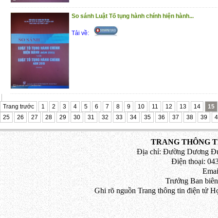
(25/11/2020)
So sánh Luật Tố tụng hành chính hiện hành...
Tải về:
Trang trước
1
2
3
4
5
6
7
8
9
10
11
12
13
14
15
25
26
27
28
29
30
31
32
33
34
35
36
37
38
39
4
TRANG THÔNG TI
Địa chỉ: Đường Dương Đứ
Điện thoại: 043
Emai
Trưởng Ban biên
Ghi rõ nguồn Trang thông tin điện tử H