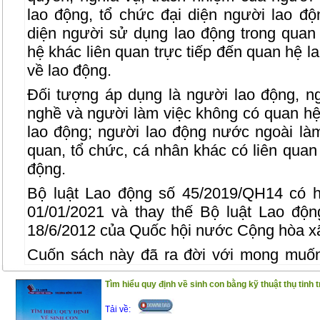
lao động, tổ chức đại diện người lao độ
diện người sử dụng lao động trong quan
hệ khác liên quan trực tiếp đến quan hệ l
về lao động.
Đối tượng áp dụng là người lao động, n
nghề và người làm việc không có quan hệ
lao động; người lao động nước ngoài làm
quan, tổ chức, cá nhân khác có liên quan 
động.
Bộ luật Lao động số 45/2019/QH14 có h
01/01/2021 và thay thế Bộ luật Lao độ
18/6/2012 của Quốc hội nước Cộng hòa xã
Cuốn sách này đã ra đời với mong muốn
trong việc tra cứu, áp dụng Bộ luật Lao 
Tìm hiểu quy định về sinh con bằng kỹ thuật thụ tinh 
của Bộ luật Lao động 2019 với 242 Điều c
Đồng thời, cuốn sách còn in các văn bản p
Tải về: