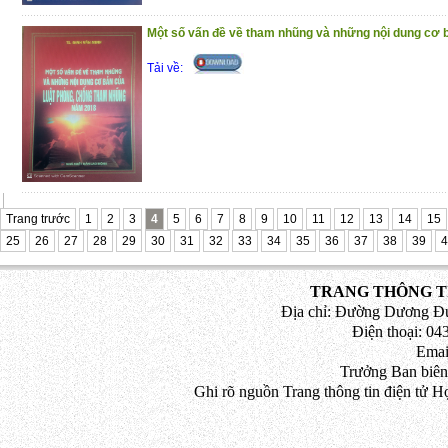
(25/11/2020)
Một số vấn đề về tham nhũng và những nội dung cơ b
Tải về:
Trang trước
1
2
3
4
5
6
7
8
9
10
11
12
13
14
15
25
26
27
28
29
30
31
32
33
34
35
36
37
38
39
4
TRANG THÔNG TI
Địa chỉ: Đường Dương Đứ
Điện thoại: 043
Emai
Trưởng Ban biên
Ghi rõ nguồn Trang thông tin điện tử H