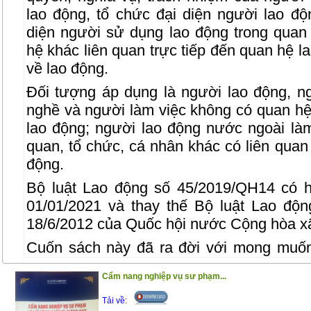
lao động, tổ chức đại diện người lao độ
diện người sử dụng lao động trong quan
hệ khác liên quan trực tiếp đến quan hệ l
về lao động.
Đối tượng áp dụng là người lao động, n
nghề và người làm việc không có quan hệ
lao động; người lao động nước ngoài làm
quan, tổ chức, cá nhân khác có liên quan 
động.
Bộ luật Lao động số 45/2019/QH14 có h
01/01/2021 và thay thế Bộ luật Lao độ
18/6/2012 của Quốc hội nước Cộng hòa xã
Cuốn sách này đã ra đời với mong muốn
trong việc tra cứu, áp dụng Bộ luật Lao 
Cẩm nang nghiệp vụ sư phạm...
của Bộ luật Lao động 2019 với 242 Điều c
Đồng thời, cuốn sách còn in các văn bản p
Tải về: