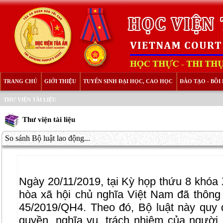
TRANG CHỦ
GIỚI THIỆU
TUYỂN SINH ĐẠI HỌC, CAO HỌC
ĐÀO TẠO - BỒ
THƯ VIỆN TÀI LIỆU
Thư viện tài liệu
So sánh Bộ luật lao động...
Ngày 20/11/2019, tại Kỳ họp thứu 8 khóa
hòa xã hội chủ nghĩa Việt Nam đã thông
45/2019/QH4. Theo đó, Bộ luật này quy đ
quyền, nghĩa vụ, trách nhiệm của người