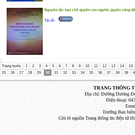
(25/11/2020)
Nguyên tắc hạn chế quyền con người, quyền công dâ
Tải về:
Trang trước
1
2
3
4
5
6
7
8
9
10
11
12
13
14
15
25
26
27
28
29
30
31
32
33
34
35
36
37
38
39
4
TRANG THÔNG TI
Địa chỉ: Đường Dương Đứ
Điện thoại: 043
Emai
Trưởng Ban biên
Ghi rõ nguồn Trang thông tin điện tử H