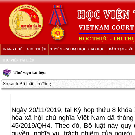
TRANG CHỦ
GIỚI THIỆU
TUYỂN SINH ĐẠI HỌC, CAO HỌC
ĐÀO TẠO - BỒ
THƯ VIỆN TÀI LIỆU
Thư viện tài liệu
So sánh Bộ luật lao động...
Ngày 20/11/2019, tại Kỳ họp thứu 8 khóa
hòa xã hội chủ nghĩa Việt Nam đã thông
45/2019/QH4. Theo đó, Bộ luật này quy đ
quyền, nghĩa vụ, trách nhiệm của người