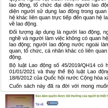
lao động, tổ chức đại diện người lao độ
diện người sử dụng lao động trong quan
hệ khác liên quan trực tiếp đến quan hệ l
về lao động.
Đối tượng áp dụng là người lao động, n
nghề và người làm việc không có quan hệ
lao động; người lao động nước ngoài làm
quan, tổ chức, cá nhân khác có liên quan 
động.
Bộ luật Lao động số 45/2019/QH14 có h
01/01/2021 và thay thế Bộ luật Lao độ
18/6/2012 của Quốc hội nước Cộng hòa xã
Cuốn sách này đã ra đời với mong muốn
trong việc tra cứu, áp dụng Bộ luật Lao 
Bảo đảm quyền được bồi thường của người bị thiệt 
của Bộ luật Lao động 2019 với 242 Điều c
Đồng thời, cuốn sách còn in các văn bản p
Tải về: