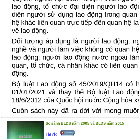
lao động, tổ chức đại diện người lao độ
diện người sử dụng lao động trong quan
hệ khác liên quan trực tiếp đến quan hệ l
về lao động.
Đối tượng áp dụng là người lao động, n
nghề và người làm việc không có quan hệ
lao động; người lao động nước ngoài làm
quan, tổ chức, cá nhân khác có liên quan 
động.
Bộ luật Lao động số 45/2019/QH14 có h
01/01/2021 và thay thế Bộ luật Lao độ
18/6/2012 của Quốc hội nước Cộng hòa xã
Cuốn sách này đã ra đời với mong muốn
trong việc tra cứu, áp dụng Bộ luật Lao 
So sánh BLDS năm 2005 và BLDS năm 2015
của Bộ luật Lao động 2019 với 242 Điều c
Đồng thời, cuốn sách còn in các văn bản p
Tải về: