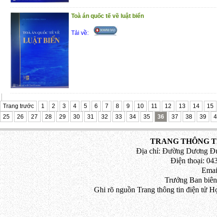
(25/11/2020)
Toà án quốc tế về luật biển
Tải về:
Trang trước
1
2
3
4
5
6
7
8
9
10
11
12
13
14
15
25
26
27
28
29
30
31
32
33
34
35
36
37
38
39
4
TRANG THÔNG TI
Địa chỉ: Đường Dương Đứ
Điện thoại: 043
Emai
Trưởng Ban biên
Ghi rõ nguồn Trang thông tin điện tử H