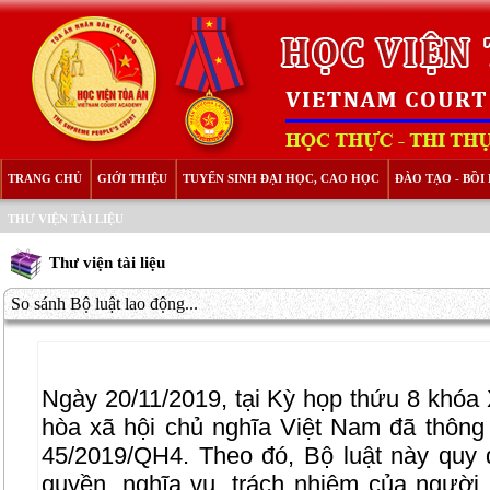
TRANG CHỦ
GIỚI THIỆU
TUYỂN SINH ĐẠI HỌC, CAO HỌC
ĐÀO TẠO - BỒ
THƯ VIỆN TÀI LIỆU
Thư viện tài liệu
So sánh Bộ luật lao động...
Ngày 20/11/2019, tại Kỳ họp thứu 8 khóa
hòa xã hội chủ nghĩa Việt Nam đã thông
45/2019/QH4. Theo đó, Bộ luật này quy đ
quyền, nghĩa vụ, trách nhiệm của người