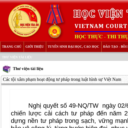
TRANG CHỦ
GIỚI THIỆU
TUYỂN SINH ĐẠI HỌC, CAO HỌC
ĐÀO TẠO - BỒ
THƯ VIỆN TÀI LIỆU
Thư viện tài liệu
Các tội xâm phạm hoạt động tư pháp trong luật hình sự Việt Nam
Nghị quyết số 49-NQ/TW
ngày 02/6
chiến lược cải cách tư pháp đến năm 2
dựng nền tư pháp trong sạch, vững mạn