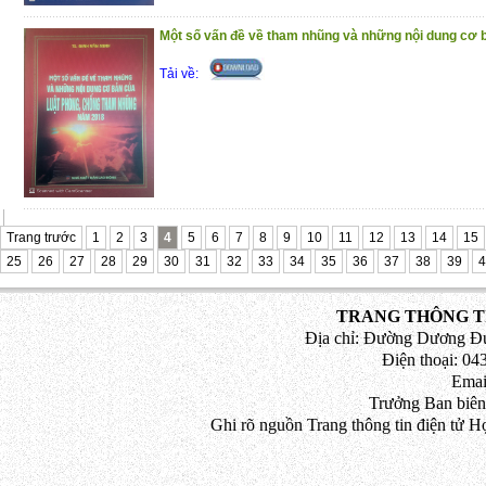
chắc chắn còn những hạn chế, khiêm k
góp ý kiến để cuốn sách hoàn thiện hơn khi
Một số vấn đề về tham nhũng và những nội dung cơ b
Tải về:
Trang trước
1
2
3
4
5
6
7
8
9
10
11
12
13
14
15
25
26
27
28
29
30
31
32
33
34
35
36
37
38
39
4
TRANG THÔNG TI
Địa chỉ: Đường Dương Đứ
Điện thoại: 043
Emai
Trưởng Ban biên
Ghi rõ nguồn Trang thông tin điện tử H