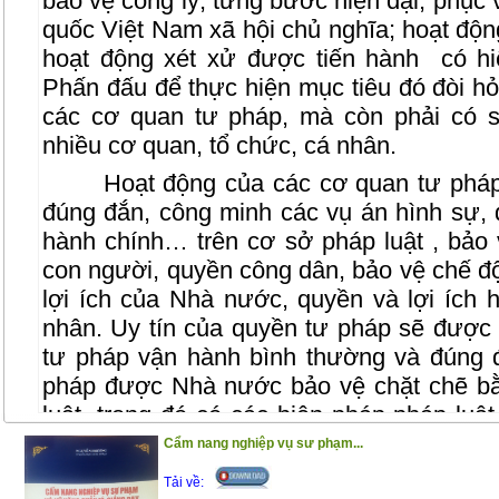
bảo vệ công lý, từng bước hiện đại, phục
quốc Việt Nam xã hội chủ nghĩa; hoạt độn
hoạt động xét xử được tiến hành
có hi
Phấn đấu để thực hiện mục tiêu đó đòi hỏ
các cơ quan tư pháp, mà còn phải có s
nhiều cơ quan, tổ chức, cá nhân.
Hoạt động của các cơ quan tư pháp
đúng đắn, công minh các vụ án hình sự, d
hành chính… trên cơ sở pháp luật , bảo 
con người, quyền công dân, bảo vệ chế độ
lợi ích của Nhà nước, quyền và lợi ích 
nhân. Uy tín của quyền tư pháp sẽ được 
tư pháp vận hành bình thường và đúng đ
pháp được Nhà nước bảo vệ chặt chẽ bằ
luật, trong đó có các biện pháp pháp luật
phong kiến, các đạo luật lớn đã dành phầ
Cẩm nang nghiệp vụ sư phạm...
quy định về các tội phạm này. Từ khi chí
Tải về: