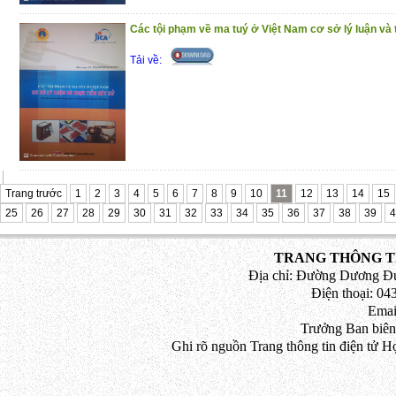
chắc chắn còn những hạn chế, khiêm k
góp ý kiến để cuốn sách hoàn thiện hơn khi
Các tội phạm về ma tuý ở Việt Nam cơ sở lý luận và 
Tải về:
Trang trước
1
2
3
4
5
6
7
8
9
10
11
12
13
14
15
25
26
27
28
29
30
31
32
33
34
35
36
37
38
39
4
TRANG THÔNG TI
Địa chỉ: Đường Dương Đứ
Điện thoại: 043
Emai
Trưởng Ban biên
Ghi rõ nguồn Trang thông tin điện tử H