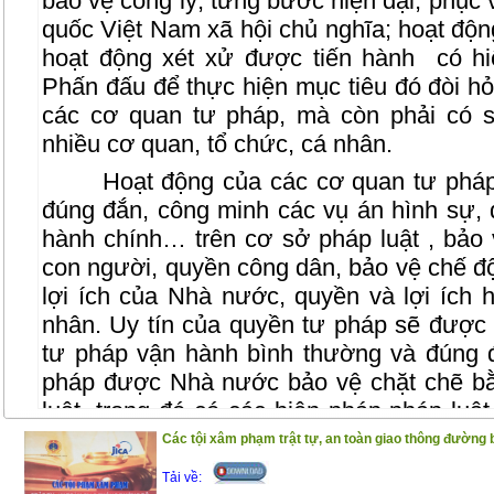
bảo vệ công lý, từng bước hiện đại, phục
quốc Việt Nam xã hội chủ nghĩa; hoạt độn
hoạt động xét xử được tiến hành
có hi
Phấn đấu để thực hiện mục tiêu đó đòi hỏ
các cơ quan tư pháp, mà còn phải có s
nhiều cơ quan, tổ chức, cá nhân.
Hoạt động của các cơ quan tư pháp
đúng đắn, công minh các vụ án hình sự, d
hành chính… trên cơ sở pháp luật , bảo 
con người, quyền công dân, bảo vệ chế độ
lợi ích của Nhà nước, quyền và lợi ích 
nhân. Uy tín của quyền tư pháp sẽ được 
tư pháp vận hành bình thường và đúng đ
pháp được Nhà nước bảo vệ chặt chẽ bằ
luật, trong đó có các biện pháp pháp luật
phong kiến, các đạo luật lớn đã dành phầ
Các tội xâm phạm trật tự, an toàn giao thông đường 
quy định về các tội phạm này. Từ khi chí
Tải về: