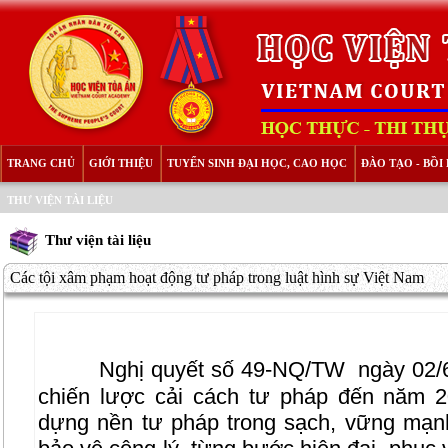
TRANG CHỦ
GIỚI THIỆU
TUYỂN SINH ĐẠI HỌC, CAO HỌC
ĐÀO TẠO - BỒ
THƯ VIỆN TÀI LIỆU
Thư viện tài liệu
Các tội xâm phạm hoạt động tư pháp trong luật hình sự Việt Nam
Nghị quyết số 49-NQ/TW
ngày 02/6
chiến lược cải cách tư pháp đến năm 2
dựng nền tư pháp trong sạch, vững mạn