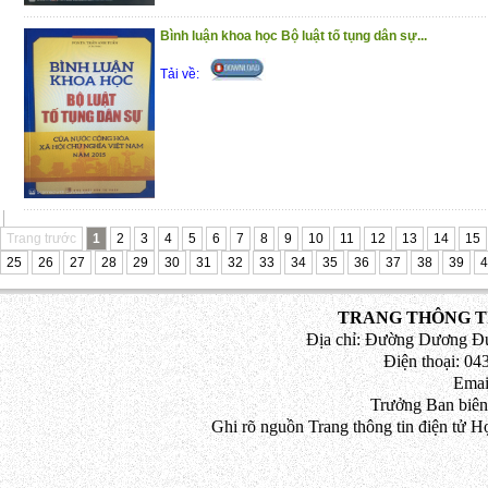
chắc chắn còn những hạn chế, khiêm k
góp ý kiến để cuốn sách hoàn thiện hơn khi
Bình luận khoa học Bộ luật tố tụng dân sự...
Tải về:
Trang trước
1
2
3
4
5
6
7
8
9
10
11
12
13
14
15
25
26
27
28
29
30
31
32
33
34
35
36
37
38
39
4
TRANG THÔNG TI
Địa chỉ: Đường Dương Đứ
Điện thoại: 043
Emai
Trưởng Ban biên
Ghi rõ nguồn Trang thông tin điện tử H