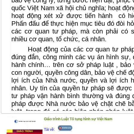
bảo vệ công lý, từng bước hiện đại, phục
quốc Việt Nam xã hội chủ nghĩa; hoạt độn
hoạt động xét xử được tiến hành
có hi
Phấn đấu để thực hiện mục tiêu đó đòi hỏ
các cơ quan tư pháp, mà còn phải có s
nhiều cơ quan, tổ chức, cá nhân.
Hoạt động của các cơ quan tư pháp
đúng đắn, công minh các vụ án hình sự, d
hành chính… trên cơ sở pháp luật , bảo 
con người, quyền công dân, bảo vệ chế độ
lợi ích của Nhà nước, quyền và lợi ích 
nhân. Uy tín của quyền tư pháp sẽ được 
tư pháp vận hành bình thường và đúng đ
pháp được Nhà nước bảo vệ chặt chẽ bằ
luật, trong đó có các biện pháp pháp luật
phong kiến, các đạo luật lớn đã dành phầ
Giáo trình Luật Tố tụng hình sự Việt Nam
quy định về các tội phạm này. Từ khi chí
Tải về: