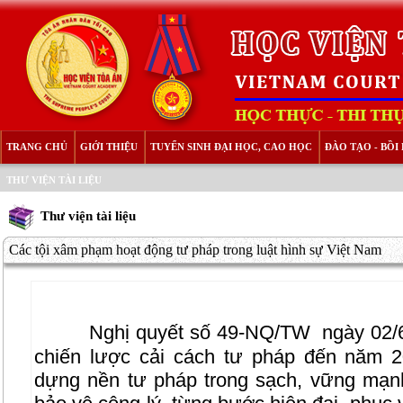
TRANG CHỦ
GIỚI THIỆU
TUYỂN SINH ĐẠI HỌC, CAO HỌC
ĐÀO TẠO - BỒ
THƯ VIỆN TÀI LIỆU
Thư viện tài liệu
Các tội xâm phạm hoạt động tư pháp trong luật hình sự Việt Nam
Nghị quyết số 49-NQ/TW
ngày 02/6
chiến lược cải cách tư pháp đến năm 2
dựng nền tư pháp trong sạch, vững mạn