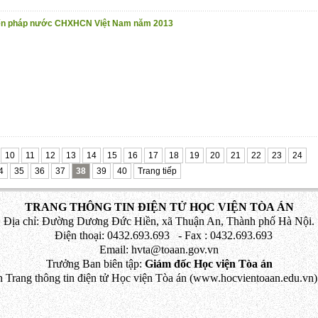
iến pháp nước CHXHCN Việt Nam năm 2013
10
11
12
13
14
15
16
17
18
19
20
21
22
23
24
4
35
36
37
38
39
40
Trang tiếp
TRANG THÔNG TIN ĐIỆN TỬ HỌC VIỆN TÒA ÁN
Địa chỉ: Đường Dương Đức Hiền, xã Thuận An, Thành phố Hà Nội.
Điện thoại: 0432.693.693 - Fax : 0432.693.693
Email: hvta@toaan.gov.vn
Trưởng Ban biên tập:
Giám đốc Học viện Tòa án
 Trang thông tin điện tử Học viện Tòa án (www.hocvientoaan.edu.vn) 