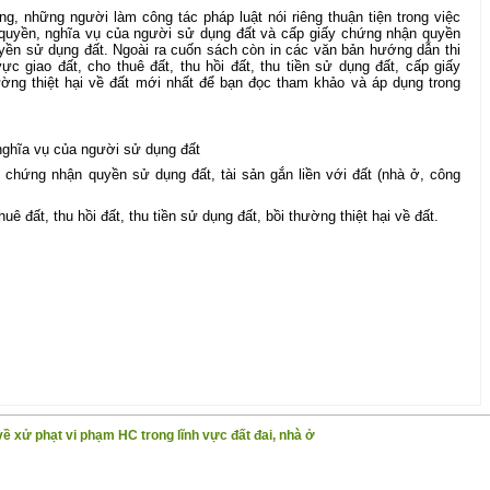
ng, những người làm công tác pháp luật nói riêng thuận tiện trong việc
quyền, nghĩa vụ của người sử dụng đất và cấp giấy chứng nhận quyền
yền sử dụng đất. Ngoài ra cuốn sách còn in các văn bản hướng dẫn thi
h vực giao đất, cho thuê đất, thu hồi đất, thu tiền sử dụng đất, cấp giấy
ờng thiệt hại về đất mới nhất để bạn đọc tham khảo và áp dụng trong
nghĩa vụ của người sử dụng đất
y chứng nhận quyền sử dụng đất, tài sản gắn liền với đất (nhà ở, công
uê đất, thu hồi đất, thu tiền sử dụng đất, bồi thường thiệt hại về đất.
về xử phạt vi phạm HC trong lĩnh vực đất đai, nhà ở