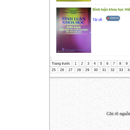
Bình luận khoa học H
Tải về:
Trang trước
1
2
3
4
5
6
7
8
9
25
26
27
28
29
30
31
32
33
3
Ghi rõ nguồn