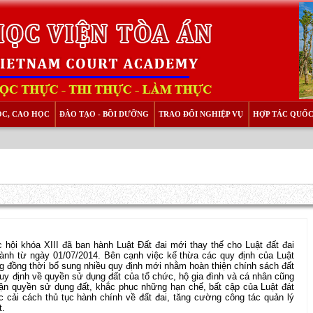
ỌC, CAO HỌC
ĐÀO TẠO - BỒI DƯỠNG
TRAO ĐỔI NGHIỆP VỤ
HỢP TÁC QUỐC
 hội khóa XIII đã ban hành Luật Đất đai mới thay thế cho Luật đất đai
 hành từ ngày 01/07/2014. Bên cạnh việc kế thừa các quy định của Luật
 đồng thời bổ sung nhiều quy định mới nhằm hoàn thiện chính sách đất
uy định về quyền sử dụng đất của tổ chức, hộ gia đình và cá nhân cũng
n quyền sử dụng đất, khắc phục những hạn chế, bất cập của Luật đát
ải cách thủ tục hành chính về đất đai, tăng cường công tác quản lý
t.