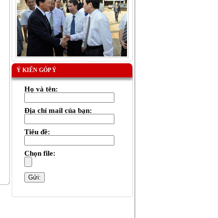
Ý KIẾN GÓP Ý
Họ và tên:
Địa chỉ mail của bạn:
Tiêu đề:
Chọn file: