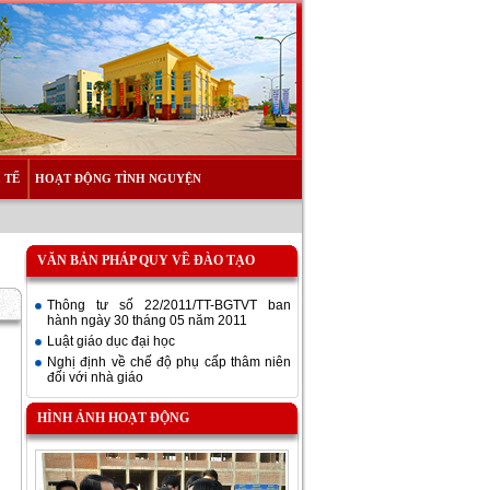
 TẾ
HOẠT ĐỘNG TÌNH NGUYỆN
VĂN BẢN PHÁP QUY VỀ ĐÀO TẠO
Thông tư số 22/2011/TT-BGTVT ban
hành ngày 30 tháng 05 năm 2011
Luật giáo dục đại học
Nghị định về chế độ phụ cấp thâm niên
đối với nhà giáo
HÌNH ẢNH HOẠT ĐỘNG