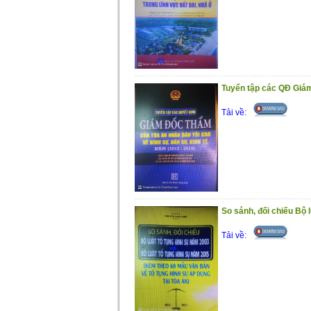
Tuyển tập các QĐ Giá
Tải về:
So sánh, đối chiếu Bộ
Tải về: