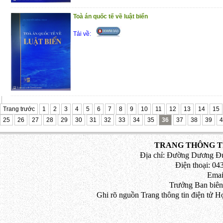
Toà án quốc tế về luật biển
Tải về:
Trang trước
1
2
3
4
5
6
7
8
9
10
11
12
13
14
15
25
26
27
28
29
30
31
32
33
34
35
36
37
38
39
4
TRANG THÔNG TI
Địa chỉ: Đường Dương Đứ
Điện thoại: 043
Emai
Trưởng Ban biên
Ghi rõ nguồn Trang thông tin điện tử H