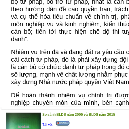
bộ tư pháp, bổ trợ tư pháp, nhất là cán
theo hướng dẫn đề cao quyền hạn, trách
và cụ thể hóa tiêu chuẩn về chính trị, 
môn nghiệp vụ và kinh nghiệm, kiến thức
cán bộ; tiến tới thực hiện chế độ thi t
danh”.
Nhiệm vụ trên đã và đang đặt ra yêu cầu c
cải cách tư pháp, đó là phải xây dựng đội
là cán bộ có chức danh tư pháp trong đó 
số lượng, mạnh về chất lượng nhằm phục 
xây dựng Nhà nước pháp quyền Việt Nam 
Để hoàn thành nhiệm vụ chính trị được
nghiệp chuyên môn của mình, bên cạnh
phải tự mình không ngừng rèn luyện phẩ
So sánh BLDS năm 2005 và BLDS năm 2015
nghề nghiệp, trình độ chuyên môn và kinh
đào tạo, bồi dưỡng nghiệp vụ chuyên mô
Tải về: