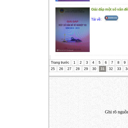
Giải đáp một số vấn đ
Tải về:
Trang trước
1
2
3
4
5
6
7
8
9
25
26
27
28
29
30
31
32
33
3
Ghi rõ nguồn