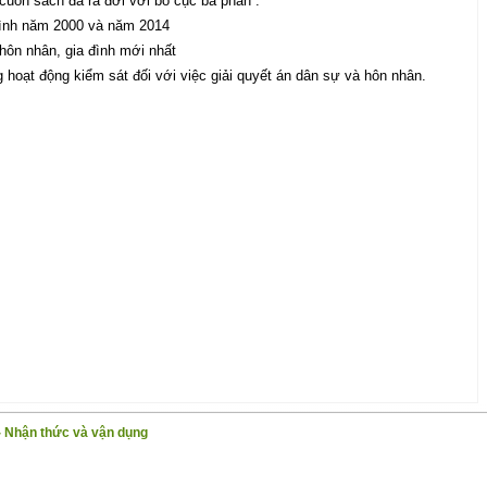
uốn sách đã ra đời với bố cục ba phần :
 đình năm 2000 và năm 2014
 hôn nhân, gia đình mới nhất
 hoạt động kiểm sát đối với việc giải quyết án dân sự và hôn nhân.
- Nhận thức và vận dụng