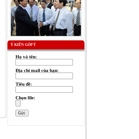
Ý KIẾN GÓP Ý
Họ và tên:
Địa chỉ mail của bạn:
Tiêu đề:
Chọn file: