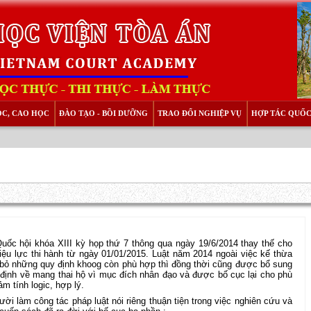
ỌC, CAO HỌC
ĐÀO TẠO - BỒI DƯỠNG
TRAO ĐỔI NGHIỆP VỤ
HỢP TÁC QUỐC
ốc hội khóa XIII kỳ họp thứ 7 thông qua ngày 19/6/2014 thay thế cho
ệu lực thi hành từ ngày 01/01/2015. Luật năm 2014 ngoài việc kế thừa
 bỏ những quy định khoog còn phù hợp thì đồng thời cũng được bổ sung
 định về mang thai hộ vì mục đích nhân đạo và được bố cục lại cho phù
m tính logic, hợp lý.
̀i làm công tác pháp luật nói riêng thuận tiện trong việc nghiên cứu và