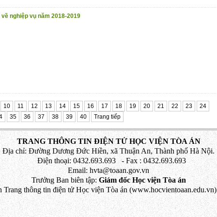
ề về nghiệp vụ năm 2018-2019
10
11
12
13
14
15
16
17
18
19
20
21
22
23
24
4
35
36
37
38
39
40
Trang tiếp
TRANG THÔNG TIN ĐIỆN TỬ HỌC VIỆN TÒA ÁN
Địa chỉ: Đường Dương Đức Hiền, xã Thuận An, Thành phố Hà Nội.
Điện thoại: 0432.693.693 - Fax : 0432.693.693
Email: hvta@toaan.gov.vn
Trưởng Ban biên tập:
Giám đốc Học viện Tòa án
 Trang thông tin điện tử Học viện Tòa án (www.hocvientoaan.edu.vn) 