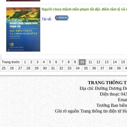
Người chưa thành niên phạm tội đặc điểm tâm lý và 
Tải về:
Trang trước
1
2
3
4
5
6
7
8
9
10
11
12
13
14
15
25
26
27
28
29
30
31
32
33
34
35
36
37
38
39
4
TRANG THÔNG TI
Địa chỉ: Đường Dương Đứ
Điện thoại: 043
Emai
Trưởng Ban biên
Ghi rõ nguồn Trang thông tin điện tử H