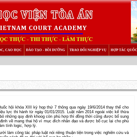
ỌC, CAO HỌC
ĐÀO TẠO - BỒI DƯỠNG
TRAO ĐỔI NGHIỆP VỤ
HỢP TÁC QUỐC
ốc hội khóa XIII kỳ họp thứ 7 thông qua ngày 19/6/2014 thay thế cho
ệu lực thi hành từ ngày 01/01/2015. Luật năm 2014 ngoài việc kế thừa
 bỏ những quy định khoog còn phù hợp thì đồng thời cũng được bổ sung
 định về mang thai hộ vì mục đích nhân đạo và được bố cục lại cho phù
m tính logic, hợp lý.
̀i làm công tác pháp luật nói riêng thuận tiện trong việc nghiên cứu và