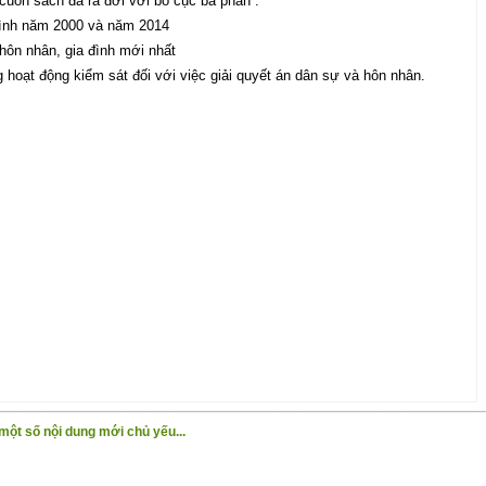
uốn sách đã ra đời với bố cục ba phần :
 đình năm 2000 và năm 2014
 hôn nhân, gia đình mới nhất
 hoạt động kiểm sát đối với việc giải quyết án dân sự và hôn nhân.
một số nội dung mới chủ yếu...