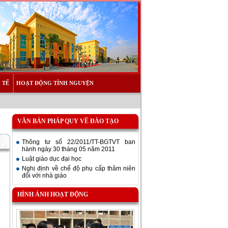
 TẾ
HOẠT ĐỘNG TÌNH NGUYỆN
VĂN BẢN PHÁP QUY VỀ ĐÀO TẠO
Thông tư số 22/2011/TT-BGTVT ban
hành ngày 30 tháng 05 năm 2011
Luật giáo dục đại học
Nghị định về chế độ phụ cấp thâm niên
đối với nhà giáo
HÌNH ẢNH HOẠT ĐỘNG