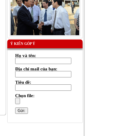
Ý KIẾN GÓP Ý
Họ và tên:
Địa chỉ mail của bạn:
Tiêu đề:
Chọn file: