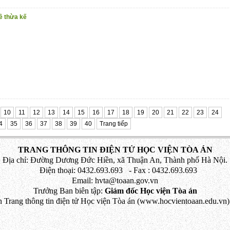
ề thừa kế
10
11
12
13
14
15
16
17
18
19
20
21
22
23
24
4
35
36
37
38
39
40
Trang tiếp
TRANG THÔNG TIN ĐIỆN TỬ HỌC VIỆN TÒA ÁN
Địa chỉ: Đường Dương Đức Hiền, xã Thuận An, Thành phố Hà Nội.
Điện thoại: 0432.693.693 - Fax : 0432.693.693
Email: hvta@toaan.gov.vn
Trưởng Ban biên tập:
Giám đốc Học viện Tòa án
 Trang thông tin điện tử Học viện Tòa án (www.hocvientoaan.edu.vn) 