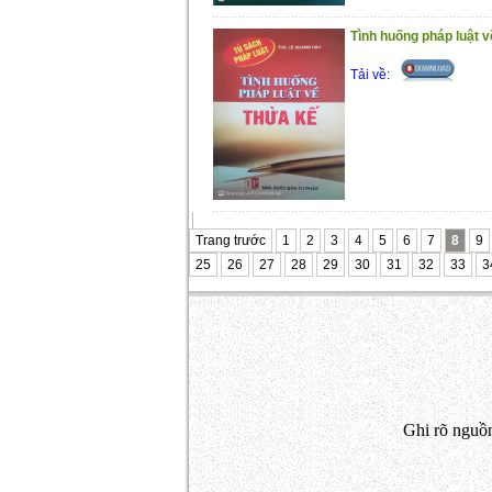
Tình huống pháp luật v
Tải về:
Trang trước
1
2
3
4
5
6
7
8
9
25
26
27
28
29
30
31
32
33
3
Ghi rõ nguồn