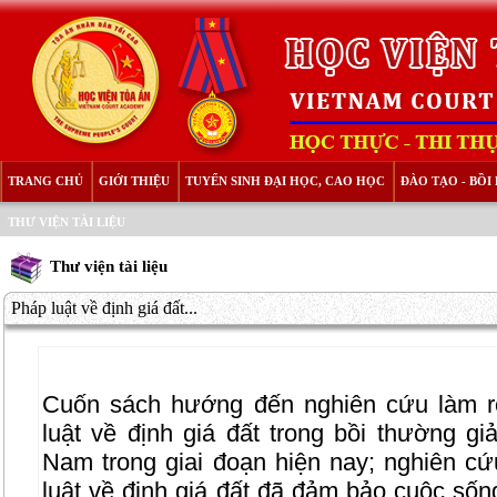
TRANG CHỦ
GIỚI THIỆU
TUYỂN SINH ĐẠI HỌC, CAO HỌC
ĐÀO TẠO - BỒ
THƯ VIỆN TÀI LIỆU
Thư viện tài liệu
Pháp luật về định giá đất...
Cuốn sách hướng đến nghiên cứu làm r
luật về định giá đất trong bồi thường g
Nam trong giai đoạn hiện nay; nghiên cứ
luật về định giá đất đã đảm bảo cuộc sống