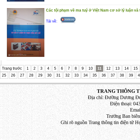
Các tội phạm về ma tuý ở Việt Nam cơ sở lý luận và 
Tải về:
Trang trước
1
2
3
4
5
6
7
8
9
10
11
12
13
14
15
25
26
27
28
29
30
31
32
33
34
35
36
37
38
39
4
TRANG THÔNG TI
Địa chỉ: Đường Dương Đứ
Điện thoại: 043
Emai
Trưởng Ban biên
Ghi rõ nguồn Trang thông tin điện tử H