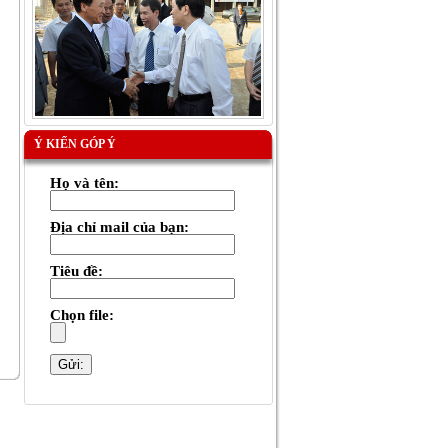
Ý KIẾN GÓP Ý
Họ và tên:
Địa chỉ mail của bạn:
Tiêu đề:
Chọn file: