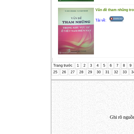
Vấn đề tham nhũng tro
Tải về:
Trang trước
1
2
3
4
5
6
7
8
9
25
26
27
28
29
30
31
32
33
3
Ghi rõ nguồn