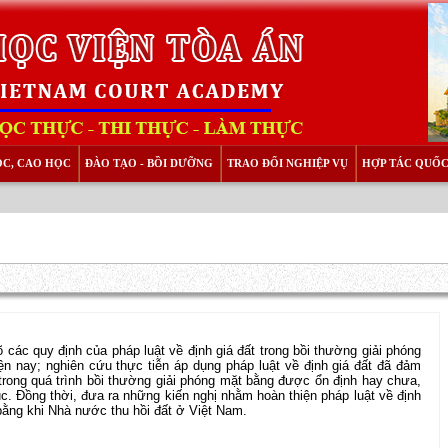
ỌC, CAO HỌC
ĐÀO TẠO - BỒI DƯỠNG
TRAO ĐỔI NGHIỆP VỤ
HỢP TÁC QUỐC
ác quy định của pháp luật về định giá đất trong bồi thường giải phóng
ện nay; nghiên cứu thực tiễn áp dụng pháp luật về định giá đất đã đảm
trong quá trình bồi thường giải phóng mặt bằng được ổn định hay chưa,
c. Đồng thời, đưa ra những kiến nghị nhằm hoàn thiện pháp luật về định
 bằng khi Nhà nước thu hồi đất ở Việt Nam.