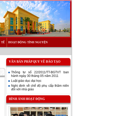
 TẾ
HOẠT ĐỘNG TÌNH NGUYỆN
VĂN BẢN PHÁP QUY VỀ ĐÀO TẠO
Thông tư số 22/2011/TT-BGTVT ban
hành ngày 30 tháng 05 năm 2011
Luật giáo dục đại học
Nghị định về chế độ phụ cấp thâm niên
đối với nhà giáo
HÌNH ẢNH HOẠT ĐỘNG