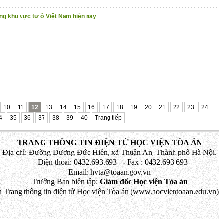
ng khu vực tư ở Việt Nam hiện nay
10
11
12
13
14
15
16
17
18
19
20
21
22
23
24
4
35
36
37
38
39
40
Trang tiếp
TRANG THÔNG TIN ĐIỆN TỬ HỌC VIỆN TÒA ÁN
Địa chỉ: Đường Dương Đức Hiền, xã Thuận An, Thành phố Hà Nội.
Điện thoại: 0432.693.693 - Fax : 0432.693.693
Email: hvta@toaan.gov.vn
Trưởng Ban biên tập:
Giám đốc Học viện Tòa án
 Trang thông tin điện tử Học viện Tòa án (www.hocvientoaan.edu.vn) 