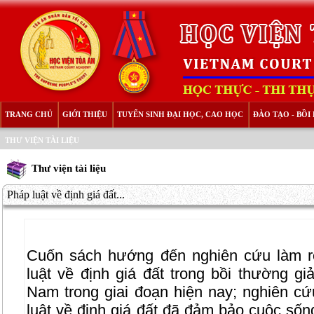
TRANG CHỦ
GIỚI THIỆU
TUYỂN SINH ĐẠI HỌC, CAO HỌC
ĐÀO TẠO - BỒ
THƯ VIỆN TÀI LIỆU
Thư viện tài liệu
Pháp luật về định giá đất...
Cuốn sách hướng đến nghiên cứu làm r
luật về định giá đất trong bồi thường g
Nam trong giai đoạn hiện nay; nghiên cứ
luật về định giá đất đã đảm bảo cuộc sống