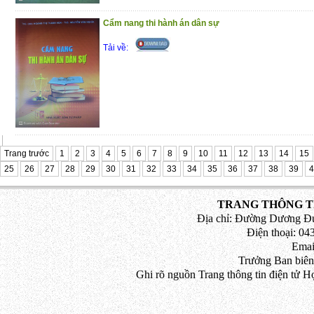
Cẩm nang thi hành án dân sự
Tải về:
Trang trước
1
2
3
4
5
6
7
8
9
10
11
12
13
14
15
25
26
27
28
29
30
31
32
33
34
35
36
37
38
39
4
TRANG THÔNG TI
Địa chỉ: Đường Dương Đứ
Điện thoại: 043
Emai
Trưởng Ban biên
Ghi rõ nguồn Trang thông tin điện tử H