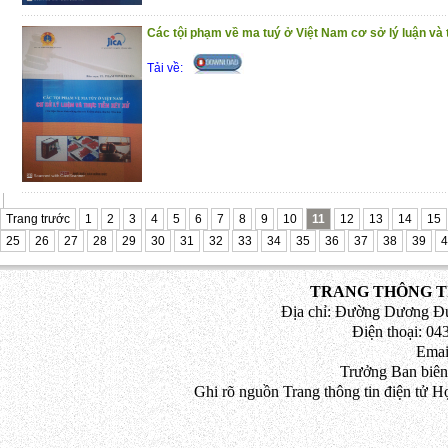
Các tội phạm về ma tuý ở Việt Nam cơ sở lý luận và 
Tải về:
Trang trước
1
2
3
4
5
6
7
8
9
10
11
12
13
14
15
25
26
27
28
29
30
31
32
33
34
35
36
37
38
39
4
TRANG THÔNG TI
Địa chỉ: Đường Dương Đứ
Điện thoại: 043
Emai
Trưởng Ban biên
Ghi rõ nguồn Trang thông tin điện tử H