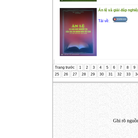
Án lệ và giải đáp ngh
Tải về:
Trang trước
1
2
3
4
5
6
7
8
9
25
26
27
28
29
30
31
32
33
3
Ghi rõ nguồn