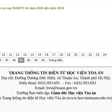
iệp vụ của TANDTC từ năm 2016 đến năm 2019
10
11
12
13
14
15
16
17
18
19
20
21
22
23
24
4
35
36
37
38
39
40
Trang tiếp
TRANG THÔNG TIN ĐIỆN TỬ HỌC VIỆN TÒA ÁN
Địa chỉ: Đường Dương Đức Hiền, xã Thuận An, Thành phố Hà Nội.
Điện thoại: 0432.693.693 - Fax : 0432.693.693
Email: hvta@toaan.gov.vn
Trưởng Ban biên tập:
Giám đốc Học viện Tòa án
 Trang thông tin điện tử Học viện Tòa án (www.hocvientoaan.edu.vn) 