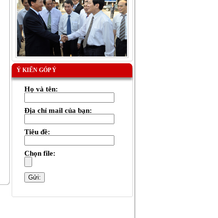
Ý KIẾN GÓP Ý
Họ và tên:
Địa chỉ mail của bạn:
Tiêu đề:
Chọn file: