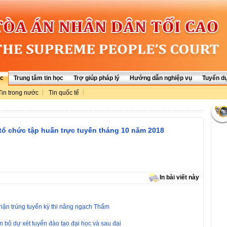
ức
Trung tâm tin học
Trợ giúp pháp lý
Hướng dẫn nghiệp vụ
Tuyển d
Tin trong nước
Tin quốc tế
ổ chức tập huấn trực tuyến tháng 10 năm 2018
In bài viết này
ận trúng tuyển kỳ thi nâng ngạch Thẩm
ộ dự xét tuyển đào tạo đại học và sau đại