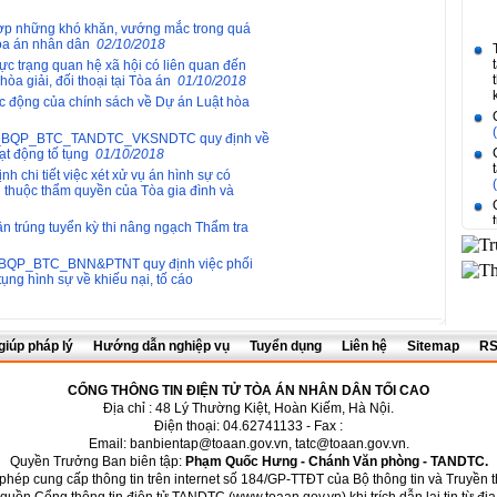
ợp những khó khăn, vướng mắc trong quá
 Tòa án nhân dân
02/10/2018
c trạng quan hệ xã hội có liên quan đến
hòa giải, đối thoại tại Tòa án
01/10/2018
c động của chính sách về Dự án Luật hòa
CA_BQP_BTC_TANDTC_VKSNDTC quy định về
oạt động tố tụng
01/10/2018
 chi tiết việc xét xử vụ án hình sự có
i thuộc thẩm quyền của Tòa gia đình và
 trúng tuyển kỳ thi nâng ngạch Thẩm tra
P_BTC_BNN&PTNT quy định việc phối
tụng hình sự về khiếu nại, tố cáo
giúp pháp lý
Hướng dẫn nghiệp vụ
Tuyển dụng
Liên hệ
Sitemap
R
CỔNG THÔNG TIN ĐIỆN TỬ TÒA ÁN NHÂN DÂN TỐI CAO
Địa chỉ : 48 Lý Thường Kiệt, Hoàn Kiếm, Hà Nội.
Điện thoại: 04.62741133 - Fax :
Email:
banbientap@toaan.gov.vn
,
tatc@toaan.gov.vn
.
Quyền Trưởng Ban biên tập:
Phạm Quốc Hưng - Chánh Văn phòng - TANDTC.
phép cung cấp thông tin trên internet số 184/GP-TTÐT của Bộ thông tin và Truyền 