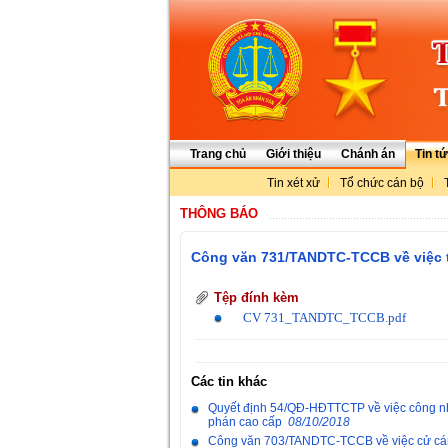
Trang chủ
Giới thiệu
Chánh án
Tin t
Tin xét xử
Tổ chức cán bộ
THÔNG BÁO
Công văn 731/TANDTC-TCCB về việc t
Tệp đính kèm
CV 731_TANDTC_TCCB.pdf
Các tin khác
Quyết định 54/QĐ-HĐTTCTP về việc công nh
phán cao cấp
08/10/2018
Công văn 703/TANDTC-TCCB về việc cử cán b