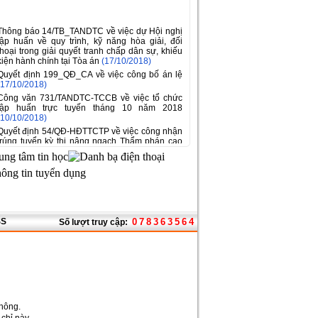
Thông báo 14/TB_TANDTC về việc dự Hội nghị
tập huấn về quy trình, kỹ năng hòa giải, đối
thoại trong giải quyết tranh chấp dân sự, khiếu
kiện hành chính tại Tòa án
(17/10/2018)
Quyết định 199_QĐ_CA về việc công bố án lệ
(17/10/2018)
Công văn 731/TANDTC-TCCB về việc tổ chức
tập huấn trực tuyến tháng 10 năm 2018
(10/10/2018)
Quyết định 54/QĐ-HĐTTCTP về việc công nhận
trúng tuyển kỳ thi nâng ngạch Thẩm phán cao
cấp
(08/10/2018)
Công văn 703/TANDTC-TCCB về việc cử cán
bộ dự xét tuyển đào tạo đại học và sau đại học
tại Trung Quốc năm 2019
(04/10/2018)
Công văn 215/TANDTC-BTTr về việc tổng hợp
những khó khăn, vướng mắc trong quá trình
giải quyết khiếu nại, tố cáo trong các Tòa án
SS
0
7
8
3
6
3
5
6
4
Số lượt truy cập:
nhân dân
(02/10/2018)
Báo cáo 44/BC-TANDTC về việc đánh giá thực
trạng quan hệ xã hội có liên quan đến các chính
sách trong đề nghị xây dựng Luật hòa giải, đối
thoại tại Tòa án
(01/10/2018)
Báo cáo 43/BC-TANDTC về việc đánh giá tác
động của chính sách về Dự án Luật hòa giải,
đối thoại tại Tòa án
(01/10/2018)
thông.