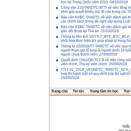
học tại Trung Quốc năm 2019
04/10/2018
Công văn 215/TANDTC-BTTr về việc tổng h
trình giải quyết khiếu nại, tố cáo trong các
Báo cáo 44/BC-TANDTC về việc đánh giá thự
các chính sách trong đề nghị xây dựng Luật 
Báo cáo 43/BC-TANDTC về việc đánh giá tá
giải, đối thoại tại Tòa án
01/10/2018
Thông tư liên tịch 10/TTLT_BTP_BTC_B
phối hợp thực hiện trợ giúp pháp lý trong h
Thông tư 02/2018/TT-TANDTC về việc quy định
người tham gia tố tụng là người dưới 18 tuổ
người chưa thành niên
27/09/2018
Quyết định 1581/QĐ-TCCB về việc công nhận
viên chính, Thư ký viên chính
25/09/2018
TTLT 02_2018_VKSNDTC_TANDTC_BCA_BQ
hợp thi hành một số quy định của Bộ luật tố 
25/09/2018
Trang chủ
Tin tức
Trung tâm tin học
Trợ 
Giấy 