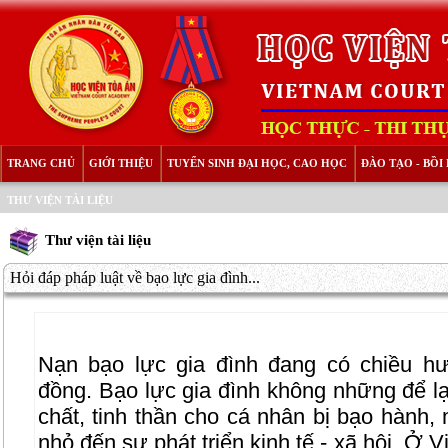
TRANG CHỦ
GIỚI THIỆU
TUYỂN SINH ĐẠI HỌC, CAO HỌC
ĐÀO TẠO - BỒ
THƯ VIỆN TÀI LIỆU
Thư viện tài liệu
Hỏi đáp pháp luật về bạo lực gia đình...
Nạn bạo lực gia đình đang có chiều hư
đồng. Bạo lực gia đình không những để lạ
chất, tinh thần cho cá nhân bị bạo hành
nhỏ đến sự phát triển kinh tế - xã hội. Ở