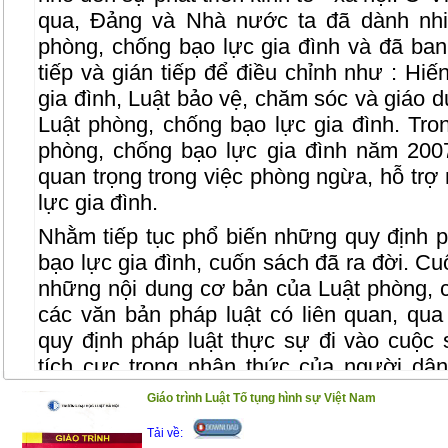
qua, Đảng và Nhà nước ta đã dành nhi
phòng, chống bạo lực gia đình và đã ban
tiếp và gián tiếp để điều chỉnh như : Hi
gia đình, Luật bảo vệ, chăm sóc và giáo d
Luật phòng, chống bạo lực gia đình. Tro
phòng, chống bạo lực gia đình năm 20
quan trọng trong việc phòng ngừa, hỗ trợ
lực gia đình.
Nhằm tiếp tục phổ biến những quy định p
bạo lực gia đình, cuốn sách đã ra đời. Cu
những nội dung cơ bản của Luật phòng, c
các văn bản pháp luật có liên quan, q
quy định pháp luật thực sự đi vào cuộc 
tích cực trong nhận thức của người dân
chống bạo lực gia đình.
Giáo trình Luật Tố tụng hình sự Việt Nam
Trân trọng giới thiệu đến bạn đọc !
Tải về: