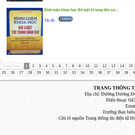
Bình luận khoa học Bộ luật tố tụng dân sự...
Tải về:
Trang trước
1
2
3
4
5
6
7
8
9
10
11
12
13
14
15
25
26
27
28
29
30
31
32
33
34
35
36
37
38
39
4
TRANG THÔNG TI
Địa chỉ: Đường Dương Đứ
Điện thoại: 043
Emai
Trưởng Ban biên
Ghi rõ nguồn Trang thông tin điện tử H