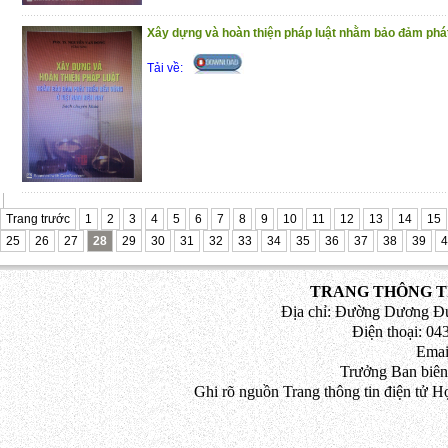
Xây dựng và hoàn thiện pháp luật nhằm bảo đảm phát 
Tải về:
Trang trước
1
2
3
4
5
6
7
8
9
10
11
12
13
14
15
25
26
27
28
29
30
31
32
33
34
35
36
37
38
39
4
TRANG THÔNG TI
Địa chỉ: Đường Dương Đứ
Điện thoại: 043
Emai
Trưởng Ban biên
Ghi rõ nguồn Trang thông tin điện tử H