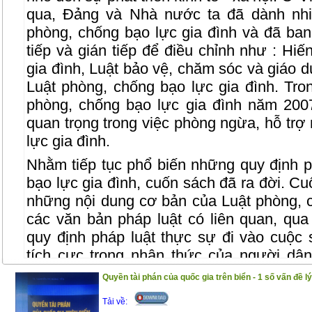
qua, Đảng và Nhà nước ta đã dành nhi
phòng, chống bạo lực gia đình và đã ban
tiếp và gián tiếp để điều chỉnh như : Hi
gia đình, Luật bảo vệ, chăm sóc và giáo d
Luật phòng, chống bạo lực gia đình. Tro
phòng, chống bạo lực gia đình năm 20
quan trọng trong việc phòng ngừa, hỗ trợ
lực gia đình.
Nhằm tiếp tục phổ biến những quy định p
bạo lực gia đình, cuốn sách đã ra đời. Cu
những nội dung cơ bản của Luật phòng, c
các văn bản pháp luật có liên quan, q
quy định pháp luật thực sự đi vào cuộc 
tích cực trong nhận thức của người dân
chống bạo lực gia đình.
Quyền tài phán của quốc gia trên biển - 1 số vấn đề lý
Trân trọng giới thiệu đến bạn đọc !
Tải về: