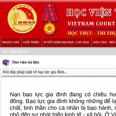
TRANG CHỦ
GIỚI THIỆU
TUYỂN SINH ĐẠI HỌC, CAO HỌC
ĐÀO TẠO - BỒ
THƯ VIỆN TÀI LIỆU
Thư viện tài liệu
Hỏi đáp pháp luật về bạo lực gia đình...
Nạn bạo lực gia đình đang có chiều hư
đồng. Bạo lực gia đình không những để lạ
chất, tinh thần cho cá nhân bị bạo hành
nhỏ đến sự phát triển kinh tế - xã hội. Ở