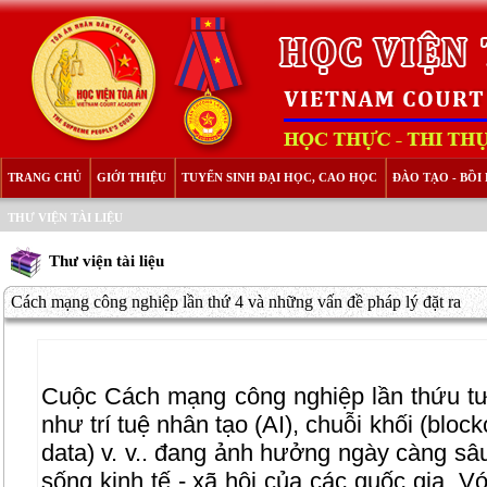
TRANG CHỦ
GIỚI THIỆU
TUYỂN SINH ĐẠI HỌC, CAO HỌC
ĐÀO TẠO - BỒ
THƯ VIỆN TÀI LIỆU
Thư viện tài liệu
Cách mạng công nghiệp lần thứ 4 và những vấn đề pháp lý đặt ra
Cuộc Cách mạng công nghiệp lần thứu tư
như trí tuệ nhân tạo (AI), chuỗi khối (block
data) v. v.. đang ảnh hưởng ngày càng sâu
sống kinh tế - xã hội của các quốc gia. V