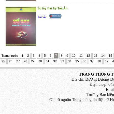
Nhằm góp phần nhận diện rõ hơn những 
Sổ tay thư ký Toà Án
Việt Nam trước tác động của cuộc Cách 
Tải về:
tư, cuốn sách này đã ra đời. Trân trọng gi
(4/11/2020)
Trang trước
1
2
3
4
5
6
7
8
9
10
11
12
13
14
15
25
26
27
28
29
30
31
32
33
34
35
36
37
38
39
4
TRANG THÔNG TI
Địa chỉ: Đường Dương Đứ
Điện thoại: 043
Emai
Trưởng Ban biên
Ghi rõ nguồn Trang thông tin điện tử H