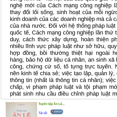
nghệ mới của Cách mạng công nghiệp lầ
thay đổi lối sống, sinh hoạt của mỗi ngừ
kinh doanh của các doanh nghiệp mà cả cá
của nhà nước. Đối với hệ thống pháp luật 
quốc tế, Cách mạng công nghiệp lần thứ t
duy, cách thức xây dựng, hoàn thiện p
nhiều lĩnh vực pháp luật như sở hữu, quyề
hợp đồng, bồi thường thiệt hại ngoài h
hàng, bảo hộ dữ liệu cá nhân, an sinh xã h
công, chứng cứ số, tố tựng trực tuyến.
nền kinh tế chia sẻ; việc tạo lập, quản lý
thông tin (nhất là thông tin cá nhân); việ
chấp, vi phạm pháp luật và tội phạm mớ
phát sinh nhu cầu điều chỉnh pháp luật 
truyền thống chưa dự liệu hết.Việc ứn
Tuyển tập Án Lệ...
cũng tạo điều kiện thuận lợi đẩy nahnh 
phủ điện tử và chính phủ số, xây dựng t
Tải về: