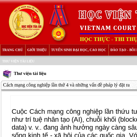
TRANG CHỦ
GIỚI THIỆU
TUYỂN SINH ĐẠI HỌC, CAO HỌC
ĐÀO TẠO - BỒ
THƯ VIỆN TÀI LIỆU
Thư viện tài liệu
Cách mạng công nghiệp lần thứ 4 và những vấn đề pháp lý đặt ra
Cuộc Cách mạng công nghiệp lần thứu tư
như trí tuệ nhân tạo (AI), chuỗi khối (block
data) v. v.. đang ảnh hưởng ngày càng sâu
sống kinh tế - xã hội của các quốc gia. V