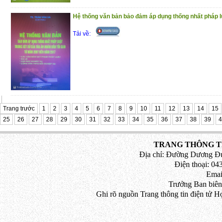
Nhằm góp phần nhận diện rõ hơn những 
Hệ thống văn bản bảo đảm áp dụng thống nhất pháp luậ
Việt Nam trước tác động của cuộc Cách 
Tải về:
tư, cuốn sách này đã ra đời. Trân trọng gi
(4/11/2020)
Trang trước
1
2
3
4
5
6
7
8
9
10
11
12
13
14
15
25
26
27
28
29
30
31
32
33
34
35
36
37
38
39
4
TRANG THÔNG TI
Địa chỉ: Đường Dương Đứ
Điện thoại: 043
Emai
Trưởng Ban biên
Ghi rõ nguồn Trang thông tin điện tử H