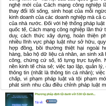
nghệ mới của Cách mạng công nghiệp lầ
thay đổi lối sống, sinh hoạt của mỗi ngừ
kinh doanh của các doanh nghiệp mà cả cá
của nhà nước. Đối với hệ thống pháp luật 
quốc tế, Cách mạng công nghiệp lần thứ t
duy, cách thức xây dựng, hoàn thiện p
nhiều lĩnh vực pháp luật như sở hữu, quyề
hợp đồng, bồi thường thiệt hại ngoài h
hàng, bảo hộ dữ liệu cá nhân, an sinh xã h
công, chứng cứ số, tố tựng trực tuyến.
nền kinh tế chia sẻ; việc tạo lập, quản lý
thông tin (nhất là thông tin cá nhân); việ
chấp, vi phạm pháp luật và tội phạm mớ
phát sinh nhu cầu điều chỉnh pháp luật 
truyền thống chưa dự liệu hết.Việc ứn
Phương pháp định tội danh với 538 tội danh...
cũng tạo điều kiện thuận lợi đẩy nahnh 
phủ điện tử và chính phủ số, xây dựng t
Tải về: