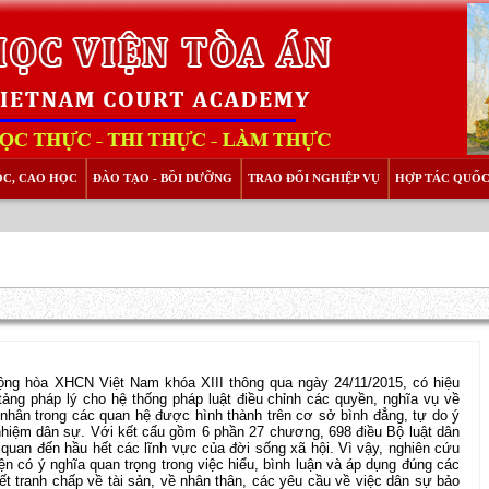
ỌC, CAO HỌC
ĐÀO TẠO - BỒI DƯỠNG
TRAO ĐỔI NGHIỆP VỤ
HỢP TÁC QUỐC
ng hòa XHCN Việt Nam khóa XIII thông qua ngày 24/11/2015, có hiệu
tảng pháp lý cho hệ thống pháp luật điều chỉnh các quyền, nghĩa vụ về
 nhân trong các quan hệ được hình thành trên cơ sở bình đẳng, tự do ý
h nhiệm dân sự. Với kết cấu gồm 6 phần 27 chương, 698 điều Bộ luật dân
 quan đến hầu hết các lĩnh vực của đời sống xã hội. Vì vậy, nghiên cứu
ện có ý nghĩa quan trọng trong việc hiểu, bình luận và áp dụng đúng các
ết tranh chấp về tài sản, về nhân thân, các yêu cầu về việc dân sự bảo