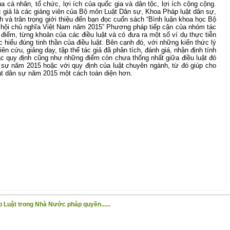
cá nhân, tổ chức, lợi ích của quốc gia và dân tộc, lợi ích cộng cộng.
c giả là các giảng viên của Bộ môn Luật Dân sự, Khoa Pháp luật dân sự,
h và trân trọng giới thiệu đến bạn đọc cuốn sách “Bình luận khoa học Bộ
hội chủ nghĩa Việt Nam năm 2015” Phương pháp tiếp cận của nhóm tác
g điểm, từng khoản của các điều luật và có đưa ra một số ví dụ thực tiễn
c hiểu đúng tinh thần của điều luật. Bên cạnh đó, với những kiến thức lý
iên cứu, giảng dạy, tập thể tác giả đã phân tích, đánh giá, nhận định tính
ác quy định cũng như những điểm còn chưa thống nhất giữa điều luật đó
ân sự năm 2015 hoặc với quy định của luật chuyên ngành, từ đó giúp cho
uật dân sự năm 2015 một cách toàn diện hơn.
 Luật trong Nhà Nước pháp quyền......