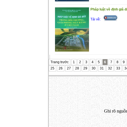
Pháp luật về định giá đấ
Tải về:
Trang trước
1
2
3
4
5
6
7
8
9
25
26
27
28
29
30
31
32
33
3
Ghi rõ nguồn