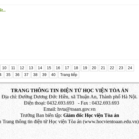
t...
10
11
12
13
14
15
16
17
18
19
20
21
22
23
24
4
35
36
37
38
39
40
Trang tiếp
TRANG THÔNG TIN ĐIỆN TỬ HỌC VIỆN TÒA ÁN
Địa chỉ: Đường Dương Đức Hiền, xã Thuận An, Thành phố Hà Nội.
Điện thoại: 0432.693.693 - Fax : 0432.693.693
Email: hvta@toaan.gov.vn
Trưởng Ban biên tập:
Giám đốc Học viện Tòa án
 Trang thông tin điện tử Học viện Tòa án (www.hocvientoaan.edu.vn) 