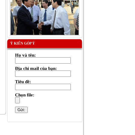
Ý KIẾN GÓP Ý
Họ và tên:
Địa chỉ mail của bạn:
Tiêu đề:
Chọn file: