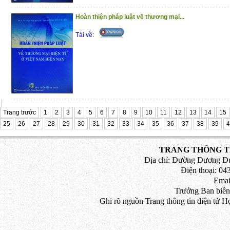
Hoàn thiện pháp luật về thương mại...
Tải về:
Trang trước
1
2
3
4
5
6
7
8
9
10
11
12
13
14
15
25
26
27
28
29
30
31
32
33
34
35
36
37
38
39
4
TRANG THÔNG TI
Địa chỉ: Đường Dương Đứ
Điện thoại: 043
Emai
Trưởng Ban biên
Ghi rõ nguồn Trang thông tin điện tử H