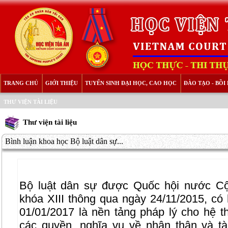
TRANG CHỦ
GIỚI THIỆU
TUYỂN SINH ĐẠI HỌC, CAO HỌC
ĐÀO TẠO - BỒ
THƯ VIỆN TÀI LIỆU
Thư viện tài liệu
Bình luận khoa học Bộ luật dân sự...
Bộ luật dân sự được Quốc hội nước 
khóa XIII thông qua ngày 24/11/2015, có 
01/01/2017 là nền tảng pháp lý cho hệ t
các quyền, nghĩa vụ về nhân thân và t