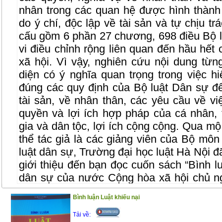
nhân trong các quan hệ được hình thành 
do ý chí, độc lập về tài sản và tự chịu t
cấu gồm 6 phần 27 chương, 698 điều Bộ 
vi điều chỉnh rộng liên quan đến hầu hết 
xã hội. Vì vậy, nghiên cứu nội dung từn
diện có ý nghĩa quan trọng trong việc h
đúng các quy định của Bộ luật Dân sự để
tài sản, về nhân thân, các yêu cầu về 
quyền và lợi ích hợp pháp của cá nhân, 
gia và dân tộc, lợi ích cộng cộng. Qua mộ
thể tác giả là các giảng viên của Bộ mô
luật dân sự, Trường đại học luật Hà Nội đ
giới thiệu đến bạn đọc cuốn sách “Bình 
dân sự của nước Cộng hòa xã hội chủ n
Phương pháp tiếp cận của nhóm tác giả là
Bình luận Luật khiếu nại
dung từng điểm, từng khoản của các điều
ví dụ thực tiễn để phân tích và dẫn giải 
Tải về: