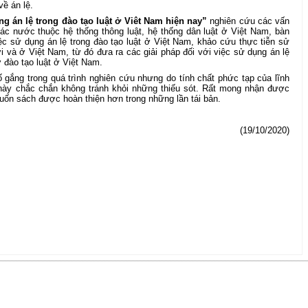
về án lệ.
ng án lệ trong đào tạo luật ở Viêt Nam hiện nay”
nghiên cứu các vấn
các nước thuộc hệ thống thông luật, hệ thống dân luật ở Việt Nam, bàn
ệc sử dụng án lệ trong đào tạo luật ở Việt Nam, khảo cứu thực tiễn sử
iới và ở Việt Nam, từ đó đưa ra các giải pháp đối với việc sử dụng án lệ
ở đào tạo luật ở Việt Nam.
 gắng trong quá trình nghiên cứu nhưng do tính chất phức tạp của lĩnh
 này chắc chắn không tránh khỏi những thiếu sót. Rất mong nhận được
uốn sách được hoàn thiện hơn trong những lần tái bản.
(19/10/2020)