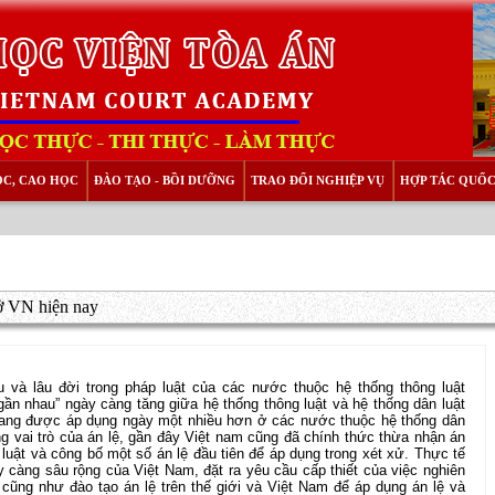
ỌC, CAO HỌC
ĐÀO TẠO - BỒI DƯỠNG
TRAO ĐỔI NGHIỆP VỤ
HỢP TÁC QUỐC
 ở VN hiện nay
ếu và lâu đời trong pháp luật của các nước thuộc hệ thống thông luật
ần nhau” ngày càng tăng giữa hệ thống thông luật và hệ thống dân luật
à đang được áp dụng ngày một nhiều hơn ở các nước thuộc hệ thống dân
g vai trò của án lệ, gần đây Việt nam cũng đã chính thức thừa nhận án
 luật và công bố một số án lệ đầu tiên để áp dụng trong xét xử. Thực tế
 càng sâu rộng của Việt Nam, đặt ra yêu cầu cấp thiết của việc nghiên
 cũng như đào tạo án lệ trên thế giới và Việt Nam để áp dụng án lệ và