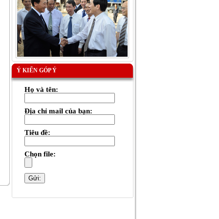
Ý KIẾN GÓP Ý
Họ và tên:
Địa chỉ mail của bạn:
Tiêu đề:
Chọn file: