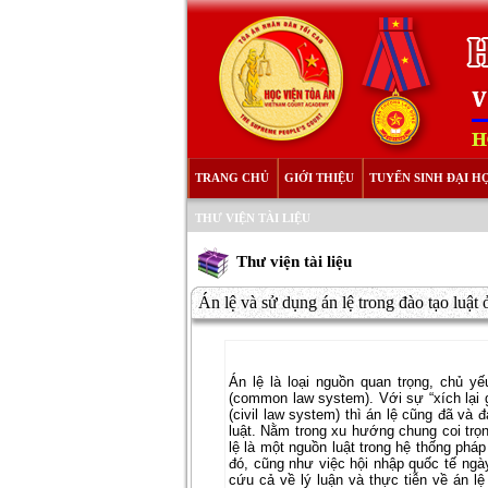
TRANG CHỦ
GIỚI THIỆU
TUYỂN SINH ĐẠI H
THƯ VIỆN TÀI LIỆU
Thư viện tài liệu
Án lệ và sử dụng án lệ trong đào tạo luật
Án lệ là loại nguồn quan trọng, chủ y
(common law system). Với sự “xích lại g
(civil law system) thì án lệ cũng đã v
luật. Nằm trong xu hướng chung coi trọn
lệ là một nguồn luật trong hệ thống pháp
đó, cũng như việc hội nhập quốc tế ngày
cứu cả về lý luận và thực tiễn về án lệ