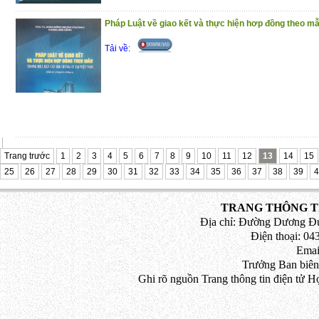
Pháp Luật về giao kết và thực hiện hơp đồng theo mẫu
Tải về:
Trang trước
1
2
3
4
5
6
7
8
9
10
11
12
13
14
15
25
26
27
28
29
30
31
32
33
34
35
36
37
38
39
4
TRANG THÔNG TI
Địa chỉ: Đường Dương Đứ
Điện thoại: 043
Emai
Trưởng Ban biên
Ghi rõ nguồn Trang thông tin điện tử H