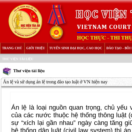
TRANG CHỦ
GIỚI THIỆU
TUYỂN SINH ĐẠI HỌC, CAO HỌC
ĐÀO TẠO - BỒ
THƯ VIỆN TÀI LIỆU
Thư viện tài liệu
Án lệ và sử dụng án lệ trong đào tạo luật ở VN hiện nay
Án lệ là loại nguồn quan trọng, chủ yếu v
của các nước thuộc hệ thống thông luật 
sự “xích lại gần nhau” ngày càng tăng gi
hệ thống dân luật (civil law system) thì 