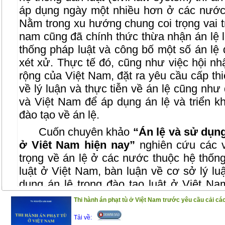
áp dụng ngày một nhiều hơn ở các nước 
Nằm trong xu hướng chung coi trọng vai tr
nam cũng đã chính thức thừa nhận án lệ l
thống pháp luật và công bố một số án lệ 
xét xử. Thực tế đó, cũng như việc hội n
rộng của Việt Nam, đặt ra yêu cầu cấp thi
về lý luận và thực tiễn về án lệ cũng như 
và Việt Nam để áp dụng án lệ và triển k
đào tạo về án lệ.
Cuốn chuyên khảo
“Án lệ và sử dụng
ở Viêt Nam hiện nay”
nghiên cứu các v
trọng về án lệ ở các nước thuộc hệ thống
luật ở Việt Nam, bàn luận về cơ sở lý lu
dụng án lệ trong đào tạo luật ở Việt Na
dụng án lệ trong đào tạo luật trên thế giớ
Thi hành án phạt tù ở Việt Nam trước yêu cầu cải cá
ra các giải pháp đối với việc sử dụng án 
Tải về:
luật ở các cơ sở đào tạo luật ở Việt Nam.