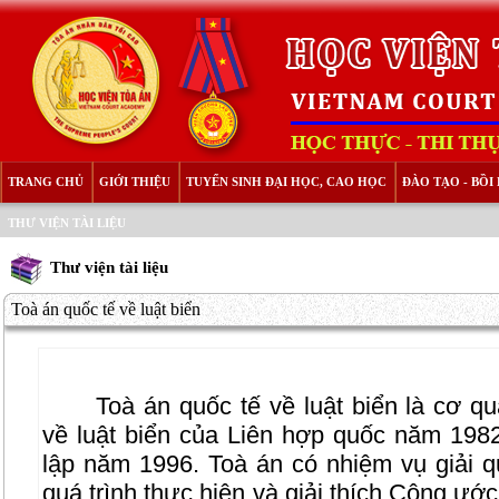
TRANG CHỦ
GIỚI THIỆU
TUYỂN SINH ĐẠI HỌC, CAO HỌC
ĐÀO TẠO - BỒ
THƯ VIỆN TÀI LIỆU
Thư viện tài liệu
Toà án quốc tế về luật biển
Toà án quốc tế về luật biển là cơ 
về luật biển của Liên hợp quốc năm 198
lập năm 1996. Toà án có nhiệm vụ giải q
quá trình thực hiện và giải thích Công ước