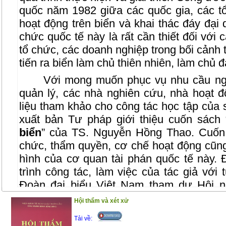
quốc năm 1982 giữa các quốc gia, các t
hoạt động trên biển và khai thác đáy đại 
chức quốc tế này là rất cần thiết đối với 
tổ chức, các doanh nghiệp trong bối cảnh
tiến ra biển làm chủ thiên nhiên, làm chủ
Với mong muốn phục vụ nhu cầu ng
quản lý, các nhà nghiên cứu, nhà hoạt đ
liệu tham khảo cho công tác học tập của s
xuất bản Tư pháp giới thiệu cuốn sách 
biển
” của TS. Nguyễn Hồng Thao. Cuốn 
chức, thẩm quyền, cơ chế hoạt động cũng
hình của cơ quan tài phán quốc tế này. 
trình công tác, làm việc của tác giả với 
Đoàn đại biểu Việt Nam tham dự Hội n
Công ước luật biển thành lập Toà án quốc 
Hội thẩm và xét xử
Đây cũng là kết quả mà tác giả đúc kết qua
Tải về:
Ngoại giao và làm công tác giảng dạy tại