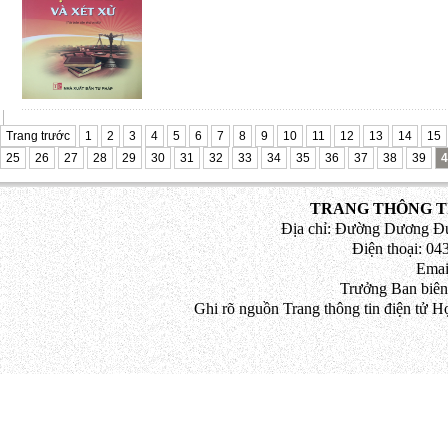
gia Hà Nội.
Viết về vấn đề có nội dung lớn, liê
nhiều vấn đề nảy sinh trong hoạt động c
biển, cuốn sách sẽ không tránh khỏi thi
mong nhận được các ý kiến đóng góp, bổ
Trang trước
1
2
3
4
5
6
7
8
9
10
11
12
13
14
15
nhà nghiên cứu, bạn đồng nghiệp và cá
25
26
27
28
29
30
31
32
33
34
35
36
37
38
39
4
sung, chỉnh sửa cho cuốn sách được hoàn
bản.
TRANG THÔNG TI
Địa chỉ: Đường Dương Đứ
Xin giới thiệu cùng bạn đọc.
Điện thoại: 043
Emai
Trưởng Ban biên
Ghi rõ nguồn Trang thông tin điện tử H