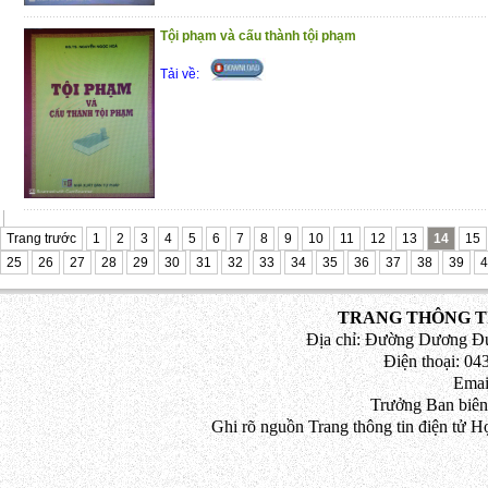
Tội phạm và cấu thành tội phạm
Tải về:
Trang trước
1
2
3
4
5
6
7
8
9
10
11
12
13
14
15
25
26
27
28
29
30
31
32
33
34
35
36
37
38
39
4
TRANG THÔNG TI
Địa chỉ: Đường Dương Đứ
Điện thoại: 043
Emai
Trưởng Ban biên
Ghi rõ nguồn Trang thông tin điện tử H