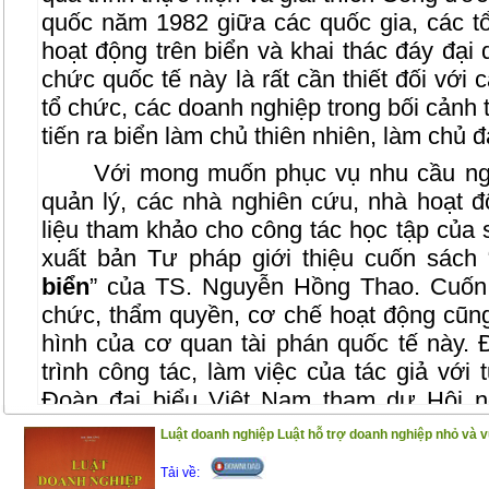
quốc năm 1982 giữa các quốc gia, các t
hoạt động trên biển và khai thác đáy đại 
chức quốc tế này là rất cần thiết đối với 
tổ chức, các doanh nghiệp trong bối cảnh
tiến ra biển làm chủ thiên nhiên, làm chủ
Với mong muốn phục vụ nhu cầu ng
quản lý, các nhà nghiên cứu, nhà hoạt đ
liệu tham khảo cho công tác học tập của s
xuất bản Tư pháp giới thiệu cuốn sách 
biển
” của TS. Nguyễn Hồng Thao. Cuốn 
chức, thẩm quyền, cơ chế hoạt động cũng
hình của cơ quan tài phán quốc tế này. 
trình công tác, làm việc của tác giả với 
Đoàn đại biểu Việt Nam tham dự Hội n
Công ước luật biển thành lập Toà án quốc 
Luật doanh nghiệp Luật hỗ trợ doanh nghiệp nhỏ và v
Đây cũng là kết quả mà tác giả đúc kết qua
Tải về:
Ngoại giao và làm công tác giảng dạy tại