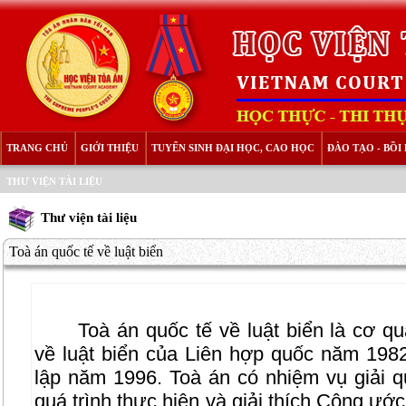
TRANG CHỦ
GIỚI THIỆU
TUYỂN SINH ĐẠI HỌC, CAO HỌC
ĐÀO TẠO - BỒ
THƯ VIỆN TÀI LIỆU
Thư viện tài liệu
Toà án quốc tế về luật biển
Toà án quốc tế về luật biển là cơ 
về luật biển của Liên hợp quốc năm 198
lập năm 1996. Toà án có nhiệm vụ giải q
quá trình thực hiện và giải thích Công ước