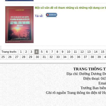
Một số vấn đề về tham nhũng và những nội dung cơ b
Tải về:
Trang trước
1
2
3
4
5
6
7
8
9
10
11
12
13
14
15
25
26
27
28
29
30
31
32
33
34
35
36
37
38
39
4
TRANG THÔNG TI
Địa chỉ: Đường Dương Đứ
Điện thoại: 043
Emai
Trưởng Ban biên
Ghi rõ nguồn Trang thông tin điện tử H