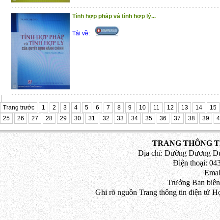
Tính hợp pháp và tình hợp lý...
Tải về:
Trang trước
1
2
3
4
5
6
7
8
9
10
11
12
13
14
15
25
26
27
28
29
30
31
32
33
34
35
36
37
38
39
4
TRANG THÔNG TI
Địa chỉ: Đường Dương Đứ
Điện thoại: 043
Emai
Trưởng Ban biên
Ghi rõ nguồn Trang thông tin điện tử H