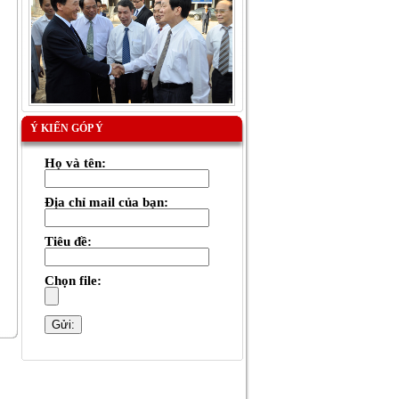
Ý KIẾN GÓP Ý
Họ và tên:
Địa chỉ mail của bạn:
Tiêu đề:
Chọn file: