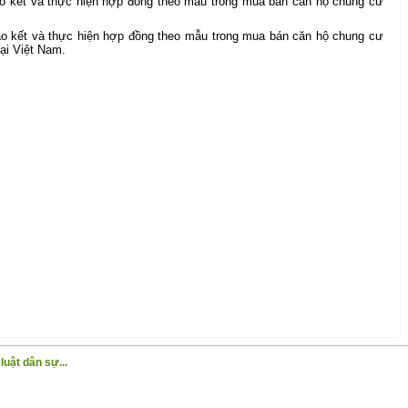
iao kết và thực hiện hợp đồng theo mẫu trong mua bán căn hộ chung cư
iao kết và thực hiện hợp đồng theo mẫu trong mua bán căn hộ chung cư
tại Việt Nam.
luật dân sự...