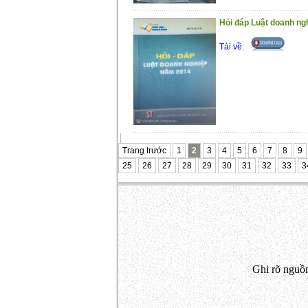
Hỏi đáp Luật doanh n
Tải về:
Trang trước
1
2
3
4
5
6
7
8
9
25
26
27
28
29
30
31
32
33
3
Ghi rõ nguồn