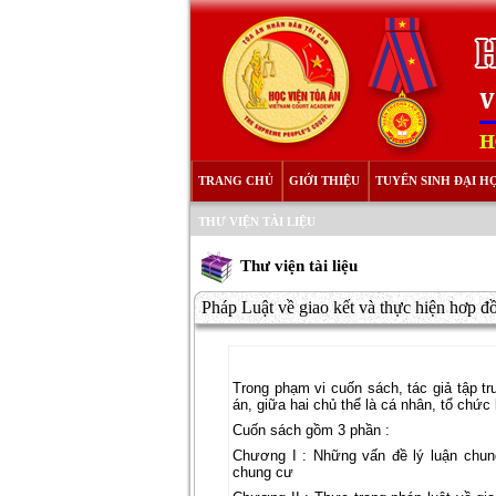
TRANG CHỦ
GIỚI THIỆU
TUYỂN SINH ĐẠI H
THƯ VIỆN TÀI LIỆU
Thư viện tài liệu
Pháp Luật về giao kết và thực hiện hơp đ
Trong phạm vi cuốn sách, tác giả tập 
án, giữa hai chủ thể là cá nhân, tổ chức
Cuốn sách gồm 3 phần :
Chương I : Những vấn đề lý luận chun
chung cư