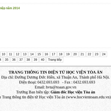
ghiệp năm 2014
10
11
12
13
14
15
16
17
18
19
20
21
22
23
24
4
35
36
37
38
39
40
Trang tiếp
TRANG THÔNG TIN ĐIỆN TỬ HỌC VIỆN TÒA ÁN
Địa chỉ: Đường Dương Đức Hiền, xã Thuận An, Thành phố Hà Nội.
Điện thoại: 0432.693.693 - Fax : 0432.693.693
Email: hvta@toaan.gov.vn
Trưởng Ban biên tập:
Giám đốc Học viện Tòa án
 Trang thông tin điện tử Học viện Tòa án (www.hocvientoaan.edu.vn) 