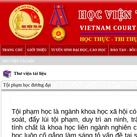
TRANG CHỦ
GIỚI THIỆU
TUYỂN SINH ĐẠI HỌC, CAO HỌC
ĐÀO TẠO - BỒ
THƯ VIỆN TÀI LIỆU
Thư viện tài liệu
Tội phạm học đương đại
Tội phạm học là ngành khoa học xã hội có 
soát, đẩy lùi tội phạm, duy trì an ninh, t
tính chất là khoa học liên ngành nghiên 
học luôn cố gắng làm sáng tỏ vấn đề tại 