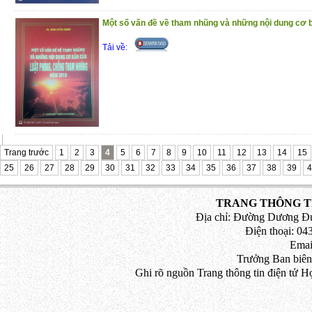
Một số vấn đề về tham nhũng và những nội dung cơ b
Tải về:
Trang trước
1
2
3
4
5
6
7
8
9
10
11
12
13
14
15
25
26
27
28
29
30
31
32
33
34
35
36
37
38
39
4
TRANG THÔNG TI
Địa chỉ: Đường Dương Đứ
Điện thoại: 043
Emai
Trưởng Ban biên
Ghi rõ nguồn Trang thông tin điện tử H