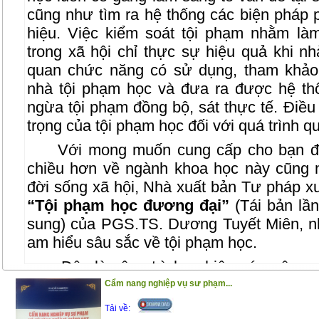
cũng như tìm ra hệ thống các biện pháp
hiệu. Việc kiểm soát tội phạm nhằm là
trong xã hội chỉ thực sự hiệu quả khi 
quan chức năng có sử dụng, tham khảo
nhà tội phạm học và đưa ra được hệ th
ngừa tội phạm đồng bộ, sát thực tế. Điều 
trọng của tội phạm học đối với quá trình qu
Với mong muốn cung cấp cho bạn đọ
chiều hơn về ngành khoa học này cũng nh
đời sống xã hội, Nhà xuất bản Tư pháp x
“Tội phạm học đương đại”
(Tái bản lần
sung) của PGS.TS. Dương Tuyết Miên, n
am hiểu sâu sắc về tội phạm học.
Đây là công trình nghiên cứu công p
việc tinh thần làm việc nghiêm túc của tác
Cẩm nang nghiệp vụ sư phạm...
tác giả cập nhật nhiều vấn đề mới đã đ
Tải về: