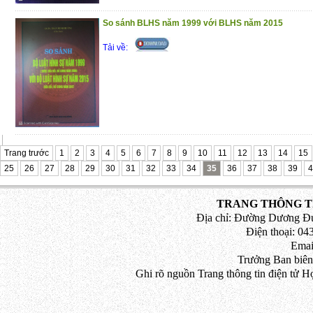
So sánh BLHS năm 1999 với BLHS năm 2015
Tải về:
Trang trước
1
2
3
4
5
6
7
8
9
10
11
12
13
14
15
25
26
27
28
29
30
31
32
33
34
35
36
37
38
39
4
TRANG THÔNG TI
Địa chỉ: Đường Dương Đứ
Điện thoại: 043
Emai
Trưởng Ban biên
Ghi rõ nguồn Trang thông tin điện tử H