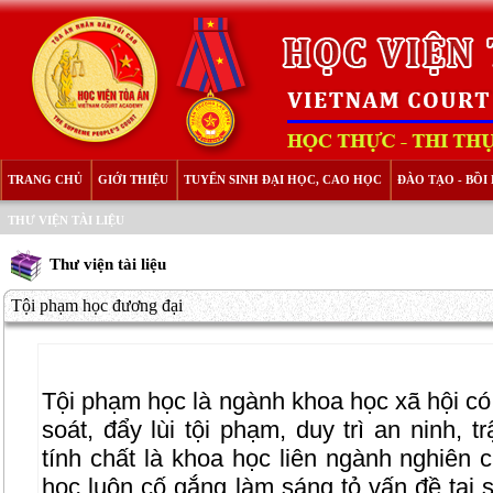
TRANG CHỦ
GIỚI THIỆU
TUYỂN SINH ĐẠI HỌC, CAO HỌC
ĐÀO TẠO - BỒ
THƯ VIỆN TÀI LIỆU
Thư viện tài liệu
Tội phạm học đương đại
Tội phạm học là ngành khoa học xã hội có 
soát, đẩy lùi tội phạm, duy trì an ninh, t
tính chất là khoa học liên ngành nghiên 
học luôn cố gắng làm sáng tỏ vấn đề tại 