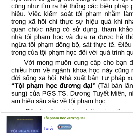
cũng như tìm ra hệ thống các biện pháp
hiệu. Việc kiểm soát tội phạm nhằm là
trong xã hội chỉ thực sự hiệu quả khi 
quan chức năng có sử dụng, tham khảo
nhà tội phạm học và đưa ra được hệ th
ngừa tội phạm đồng bộ, sát thực tế. Điều 
trọng của tội phạm học đối với quá trình qu
Với mong muốn cung cấp cho bạn đọ
chiều hơn về ngành khoa học này cũng nh
đời sống xã hội, Nhà xuất bản Tư pháp x
“Tội phạm học đương đại”
(Tái bản lần
sung) của PGS.TS. Dương Tuyết Miên, n
am hiểu sâu sắc về tội phạm học.
Đây là công trình nghiên cứu công p
việc tinh thần làm việc nghiêm túc của tác
Tội phạm học đương đại
tác giả cập nhật nhiều vấn đề mới đã đ
Tải về: