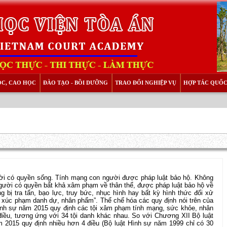
ỌC, CAO HỌC
ĐÀO TẠO - BỒI DƯỠNG
TRAO ĐỔI NGHIỆP VỤ
HỢP TÁC QUỐC
ời có quyền sống. Tính mạng con người được pháp luật bảo hộ. Không
Mọi người có quyền bất khả xâm phạm về thân thể, được pháp luật bảo hộ về
bị tra tấn, bạo lực, truy bức, nhục hình hay bất kỳ hình thức đối xử
 xúc phạm danh dự, nhân phẩm”. Thể chế hóa các quy định nói trên của
nh sự năm 2015 quy định các tội xâm phạm tính mạng, sức khỏe, nhân
ều, tương ứng với 34 tội danh khác nhau. So với Chương XII Bộ luật
 2015 quy định nhiều hơn 4 điều (Bộ luật Hình sự năm 1999 chỉ có 30