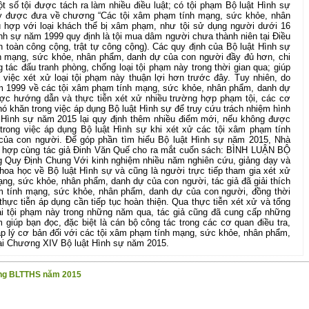
ột số tội được tách ra làm nhiều điều luật; có tội phạm Bộ luật Hình sự
y được đưa về chương “Các tội xâm phạm tính mạng, sức khỏe, nhân
 hợp với loại khách thể bị xâm phạm, như tội sử dụng người dưới 16
nh sự năm 1999 quy định là tội mua dâm người chưa thành niên tại Điều
toàn công cộng, trật tự công cộng). Các quy định của Bộ luật Hình sự
h mạng, sức khỏe, nhân phẩm, danh dự của con người đầy đủ hơn, chi
 tác đấu tranh phòng, chống loại tội phạm này trong thời gian qua; giúp
là việc xét xử loại tội phạm này thuận lợi hơn trước đây. Tuy nhiên, do
m 1999 về các tội xâm phạm tính mạng, sức khỏe, nhân phẩm, danh dự
ợc hướng dẫn và thực tiễn xét xử nhiều trường hợp phạm tội, các cơ
hó khăn trong việc áp dụng Bộ luật Hình sự để truy cứu trách nhiệm hình
t Hình sự năm 2015 lại quy định thêm nhiều điểm mới, nếu không được
trong việc áp dụng Bộ luật Hình sự khi xét xử các tội xâm phạm tính
ủa con người. Để góp phần tìm hiểu Bộ luật Hình sự năm 2015, Nhà
ối hợp cùng tác giả Đinh Văn Quế cho ra mắt cuốn sách: BÌNH LUẬN BỘ
uy Định Chung Với kinh nghiệm nhiều năm nghiên cứu, giảng dạy và
hoa học về Bộ luật Hình sự và cũng là người trực tiếp tham gia xét xử
ng, sức khỏe, nhân phẩm, danh dự của con người, tác giả đã giải thích
m tính mạng, sức khỏe, nhân phẩm, danh dự của con người, đồng thời
ực tiễn áp dụng cần tiếp tục hoàn thiện. Qua thực tiễn xét xử và tổng
oại tội phạm này trong những năm qua, tác giả cũng đã cung cấp những
m giúp bạn đọc, đặc biệt là cán bộ công tác trong các cơ quan điều tra,
áp lý cơ bản đối với các tội xâm phạm tính mạng, sức khỏe, nhân phẩm,
ại Chương XIV Bộ luật Hình sự năm 2015.
dụng BLTTHS năm 2015