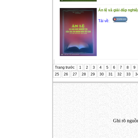
Án lệ và giải đáp ngh
Tải về:
Trang trước
1
2
3
4
5
6
7
8
9
25
26
27
28
29
30
31
32
33
3
Ghi rõ nguồn