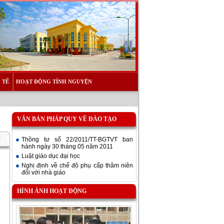
 TẾ
HOẠT ĐỘNG TÌNH NGUYỆN
VĂN BẢN PHÁP QUY VỀ ĐÀO TẠO
Thông tư số 22/2011/TT-BGTVT ban
hành ngày 30 tháng 05 năm 2011
Luật giáo dục đại học
Nghị định về chế độ phụ cấp thâm niên
đối với nhà giáo
HÌNH ẢNH HOẠT ĐỘNG