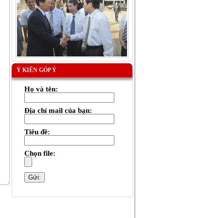
Ý KIẾN GÓP Ý
Họ và tên:
Địa chỉ mail của bạn:
Tiêu đề:
Chọn file: