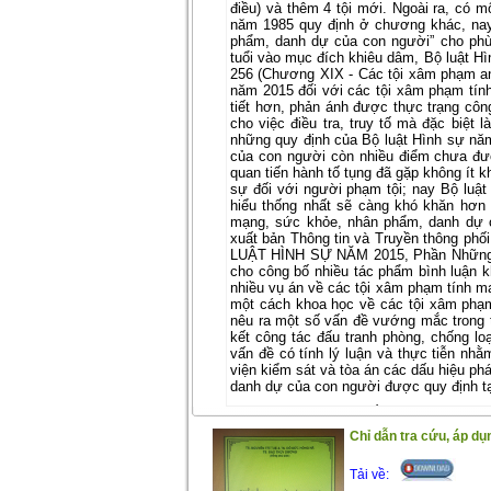
điều) và thêm 4 tội mới. Ngoài ra, có m
năm 1985 quy định ở chương khác, na
phẩm, danh dự của con người” cho phù
tuổi vào mục đích khiêu dâm, Bộ luật Hì
256 (Chương XIX - Các tội xâm phạm an 
năm 2015 đối với các tội xâm phạm tín
tiết hơn, phản ánh được thực trạng công
cho việc điều tra, truy tố mà đặc biệt 
những quy định của Bộ luật Hình sự nă
của con người còn nhiều điểm chưa đư
quan tiến hành tố tụng đã gặp không ít k
sự đối với người phạm tội; nay Bộ luậ
hiểu thống nhất sẽ càng khó khăn hơn 
mạng, sức khỏe, nhân phẩm, danh dự c
xuất bản Thông tin và Truyền thông ph
LUẬT HÌNH SỰ NĂM 2015, Phần Những Q
cho công bố nhiều tác phẩm bình luận k
nhiều vụ án về các tội xâm phạm tính mạ
một cách khoa học về các tội xâm phạ
nêu ra một số vấn đề vướng mắc trong th
kết công tác đấu tranh phòng, chống l
vấn đề có tính lý luận và thực tiễn nhằ
viện kiểm sát và tòa án các dấu hiệu ph
danh dự của con người được quy định t
Trân trọng giới thiệu đến bạn đọc !
(14/1/2021)
Chỉ dẫn tra cứu, áp 
Tải về: