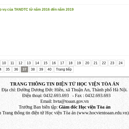
iệp vụ của TANDTC từ năm 2016 đến năm 2019
10
11
12
13
14
15
16
17
18
19
20
21
22
23
24
4
35
36
37
38
39
40
Trang tiếp
TRANG THÔNG TIN ĐIỆN TỬ HỌC VIỆN TÒA ÁN
Địa chỉ: Đường Dương Đức Hiền, xã Thuận An, Thành phố Hà Nội.
Điện thoại: 0432.693.693 - Fax : 0432.693.693
Email: hvta@toaan.gov.vn
Trưởng Ban biên tập:
Giám đốc Học viện Tòa án
 Trang thông tin điện tử Học viện Tòa án (www.hocvientoaan.edu.vn) 