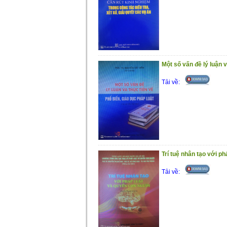
Một số vấn đề lý luận v
Tải về:
Trí tuệ nhân tạo với p
Tải về: