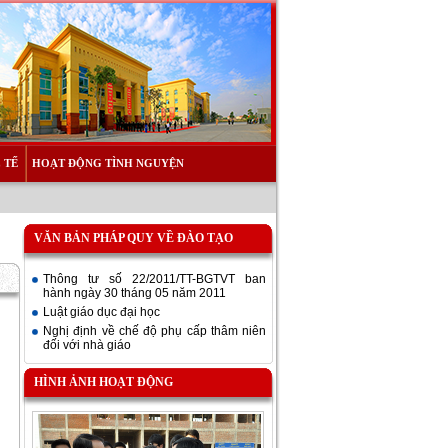
 TẾ
HOẠT ĐỘNG TÌNH NGUYỆN
VĂN BẢN PHÁP QUY VỀ ĐÀO TẠO
Thông tư số 22/2011/TT-BGTVT ban
hành ngày 30 tháng 05 năm 2011
Luật giáo dục đại học
Nghị định về chế độ phụ cấp thâm niên
đối với nhà giáo
HÌNH ẢNH HOẠT ĐỘNG