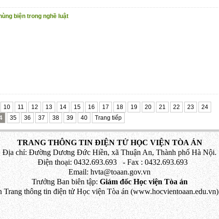
hùng biện trong nghề luật
10
11
12
13
14
15
16
17
18
19
20
21
22
23
24
4
35
36
37
38
39
40
Trang tiếp
TRANG THÔNG TIN ĐIỆN TỬ HỌC VIỆN TÒA ÁN
Địa chỉ: Đường Dương Đức Hiền, xã Thuận An, Thành phố Hà Nội.
Điện thoại: 0432.693.693 - Fax : 0432.693.693
Email: hvta@toaan.gov.vn
Trưởng Ban biên tập:
Giám đốc Học viện Tòa án
 Trang thông tin điện tử Học viện Tòa án (www.hocvientoaan.edu.vn) 