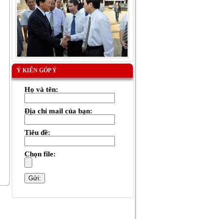
Ý KIẾN GÓP Ý
Họ và tên:
Địa chỉ mail của bạn:
Tiêu đề:
Chọn file: