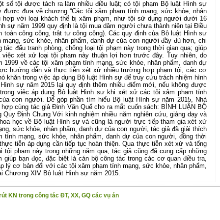
ột số tội được tách ra làm nhiều điều luật; có tội phạm Bộ luật Hình sự
y được đưa về chương “Các tội xâm phạm tính mạng, sức khỏe, nhân
 hợp với loại khách thể bị xâm phạm, như tội sử dụng người dưới 16
nh sự năm 1999 quy định là tội mua dâm người chưa thành niên tại Điều
toàn công cộng, trật tự công cộng). Các quy định của Bộ luật Hình sự
h mạng, sức khỏe, nhân phẩm, danh dự của con người đầy đủ hơn, chi
 tác đấu tranh phòng, chống loại tội phạm này trong thời gian qua; giúp
là việc xét xử loại tội phạm này thuận lợi hơn trước đây. Tuy nhiên, do
m 1999 về các tội xâm phạm tính mạng, sức khỏe, nhân phẩm, danh dự
ợc hướng dẫn và thực tiễn xét xử nhiều trường hợp phạm tội, các cơ
hó khăn trong việc áp dụng Bộ luật Hình sự để truy cứu trách nhiệm hình
t Hình sự năm 2015 lại quy định thêm nhiều điểm mới, nếu không được
trong việc áp dụng Bộ luật Hình sự khi xét xử các tội xâm phạm tính
ủa con người. Để góp phần tìm hiểu Bộ luật Hình sự năm 2015, Nhà
ối hợp cùng tác giả Đinh Văn Quế cho ra mắt cuốn sách: BÌNH LUẬN BỘ
uy Định Chung Với kinh nghiệm nhiều năm nghiên cứu, giảng dạy và
hoa học về Bộ luật Hình sự và cũng là người trực tiếp tham gia xét xử
ng, sức khỏe, nhân phẩm, danh dự của con người, tác giả đã giải thích
m tính mạng, sức khỏe, nhân phẩm, danh dự của con người, đồng thời
ực tiễn áp dụng cần tiếp tục hoàn thiện. Qua thực tiễn xét xử và tổng
oại tội phạm này trong những năm qua, tác giả cũng đã cung cấp những
m giúp bạn đọc, đặc biệt là cán bộ công tác trong các cơ quan điều tra,
áp lý cơ bản đối với các tội xâm phạm tính mạng, sức khỏe, nhân phẩm,
ại Chương XIV Bộ luật Hình sự năm 2015.
rút KN trong công tác ĐT, XX, GQ các vụ án