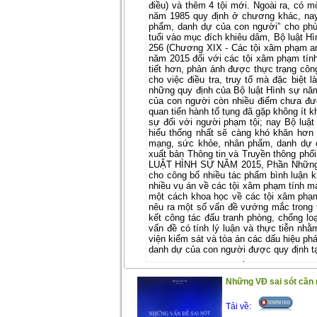
điều) và thêm 4 tội mới. Ngoài ra, có m
năm 1985 quy định ở chương khác, na
phẩm, danh dự của con người” cho phù
tuổi vào mục đích khiêu dâm, Bộ luật Hì
256 (Chương XIX - Các tội xâm phạm an 
năm 2015 đối với các tội xâm phạm tín
tiết hơn, phản ánh được thực trạng công
cho việc điều tra, truy tố mà đặc biệt 
những quy định của Bộ luật Hình sự nă
của con người còn nhiều điểm chưa đư
quan tiến hành tố tụng đã gặp không ít k
sự đối với người phạm tội; nay Bộ luậ
hiểu thống nhất sẽ càng khó khăn hơn 
mạng, sức khỏe, nhân phẩm, danh dự c
xuất bản Thông tin và Truyền thông ph
LUẬT HÌNH SỰ NĂM 2015, Phần Những Q
cho công bố nhiều tác phẩm bình luận k
nhiều vụ án về các tội xâm phạm tính mạ
một cách khoa học về các tội xâm phạ
nêu ra một số vấn đề vướng mắc trong th
kết công tác đấu tranh phòng, chống l
vấn đề có tính lý luận và thực tiễn nhằ
viện kiểm sát và tòa án các dấu hiệu ph
danh dự của con người được quy định t
Trân trọng giới thiệu đến bạn đọc !
(14/1/2021)
Những VĐ sai sót cần 
Tải về: