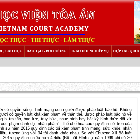
ỌC, CAO HỌC
ĐÀO TẠO - BỒI DƯỠNG
TRAO ĐỔI NGHIỆP VỤ
HỢP TÁC QUỐC
ời có quyền sống. Tính mạng con người được pháp luật bảo hộ. Không
Mọi người có quyền bất khả xâm phạm về thân thể, được pháp luật bảo hộ về
bị tra tấn, bạo lực, truy bức, nhục hình hay bất kỳ hình thức đối xử
 xúc phạm danh dự, nhân phẩm”. Thể chế hóa các quy định nói trên của
nh sự năm 2015 quy định các tội xâm phạm tính mạng, sức khỏe, nhân
ều, tương ứng với 34 tội danh khác nhau. So với Chương XII Bộ luật
 2015 quy định nhiều hơn 4 điều (Bộ luật Hình sự năm 1999 chỉ có 30