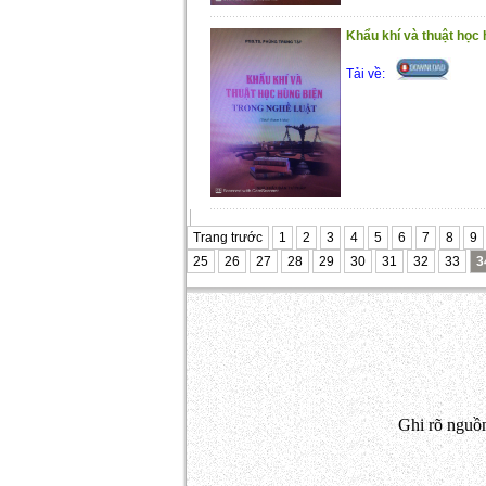
Khẩu khí và thuật học 
Tải về:
Trang trước
1
2
3
4
5
6
7
8
9
25
26
27
28
29
30
31
32
33
3
Ghi rõ nguồn