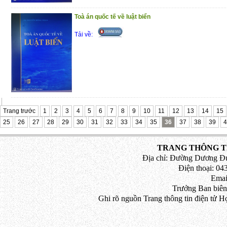
Toà án quốc tế về luật biển
Tải về:
Trang trước
1
2
3
4
5
6
7
8
9
10
11
12
13
14
15
25
26
27
28
29
30
31
32
33
34
35
36
37
38
39
4
TRANG THÔNG TI
Địa chỉ: Đường Dương Đứ
Điện thoại: 043
Emai
Trưởng Ban biên
Ghi rõ nguồn Trang thông tin điện tử H