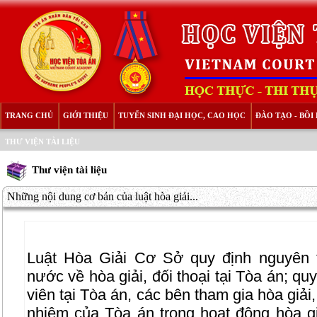
TRANG CHỦ
GIỚI THIỆU
TUYỂN SINH ĐẠI HỌC, CAO HỌC
ĐÀO TẠO - BỒ
THƯ VIỆN TÀI LIỆU
Thư viện tài liệu
Những nội dung cơ bản của luật hòa giải...
Luật Hòa Giải Cơ Sở quy định nguyên 
nước về hòa giải, đối thoại tại Tòa án; qu
viên tại Tòa án, các bên tham gia hòa giải, 
nhiệm của Tòa án trong hoạt động hòa giải