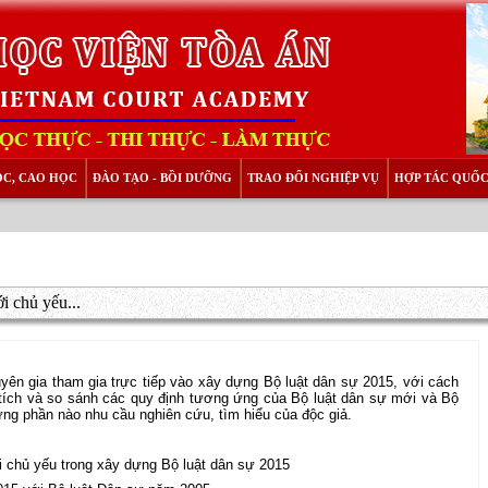
ỌC, CAO HỌC
ĐÀO TẠO - BỒI DƯỠNG
TRAO ĐỔI NGHIỆP VỤ
HỢP TÁC QUỐC
i chủ yếu...
ên gia tham gia trực tiếp vào xây dựng Bộ luật dân sự 2015, với cách
n tích và so sánh các quy định tương ứng của Bộ luật dân sự mới và Bộ
 ứng phần nào nhu cầu nghiên cứu, tìm hiểu của độc giả.
i chủ yếu trong xây dựng Bộ luật dân sự 2015