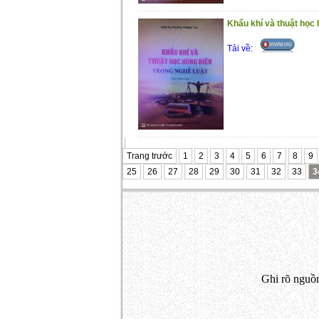
Khẩu khí và thuật học 
Tải về:
Trang trước
1
2
3
4
5
6
7
8
9
25
26
27
28
29
30
31
32
33
3
Ghi rõ nguồn