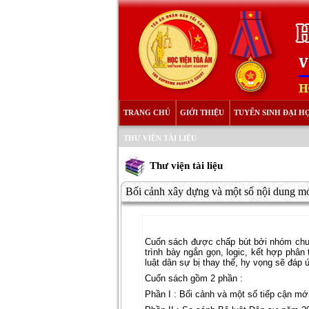
TRANG CHỦ
GIỚI THIỆU
TUYỂN SINH ĐẠI H
THƯ VIỆN TÀI LIỆU
Thư viện tài liệu
Bối cảnh xây dựng và một số nội dung mớ
Cuốn sách được chấp bút bởi nhóm chuy
trình bày ngắn gọn, logic, kết hợp phâ
luật dân sự bị thay thế, hy vọng sẽ đáp
Cuốn sách gồm 2 phần :
Phần I : Bối cảnh và một số tiếp cận mớ