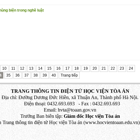
hùng biện trong nghề luật
10
11
12
13
14
15
16
17
18
19
20
21
22
23
24
4
35
36
37
38
39
40
Trang tiếp
TRANG THÔNG TIN ĐIỆN TỬ HỌC VIỆN TÒA ÁN
Địa chỉ: Đường Dương Đức Hiền, xã Thuận An, Thành phố Hà Nội.
Điện thoại: 0432.693.693 - Fax : 0432.693.693
Email: hvta@toaan.gov.vn
Trưởng Ban biên tập:
Giám đốc Học viện Tòa án
 Trang thông tin điện tử Học viện Tòa án (www.hocvientoaan.edu.vn) 