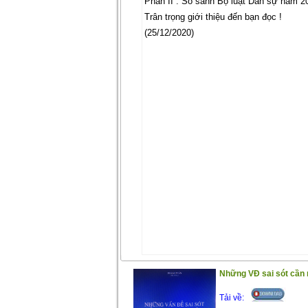
Phần II : So sánh Bộ luật Dân sự năm 2
Trân trọng giới thiệu đến bạn đọc !
(25/12/2020)
Những VĐ sai sót cần 
Tải về: