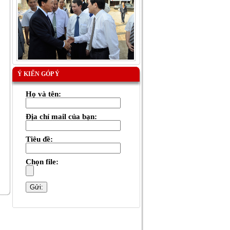
Ý KIẾN GÓP Ý
Họ và tên:
Địa chỉ mail của bạn:
Tiêu đề:
Chọn file: