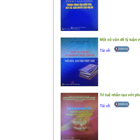
Một số vấn đề lý luận v
Tải về:
Trí tuệ nhân tạo với p
Tải về: