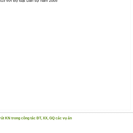
015 với Bộ luật Dân sự năm 2005
rút KN trong công tác ĐT, XX, GQ các vụ án