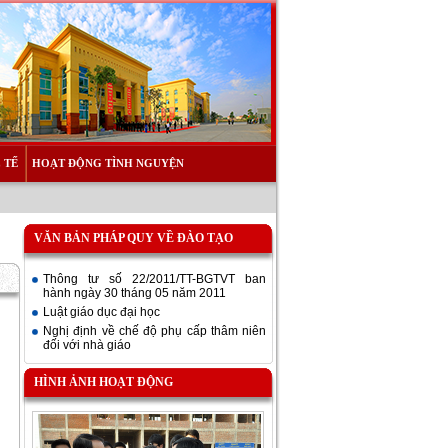
 TẾ
HOẠT ĐỘNG TÌNH NGUYỆN
VĂN BẢN PHÁP QUY VỀ ĐÀO TẠO
Thông tư số 22/2011/TT-BGTVT ban
hành ngày 30 tháng 05 năm 2011
Luật giáo dục đại học
Nghị định về chế độ phụ cấp thâm niên
đối với nhà giáo
HÌNH ẢNH HOẠT ĐỘNG