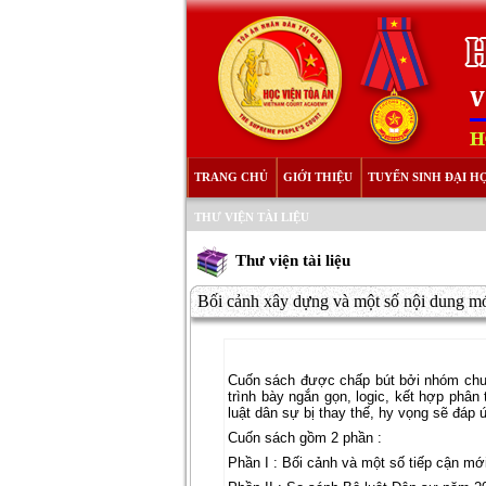
TRANG CHỦ
GIỚI THIỆU
TUYỂN SINH ĐẠI H
THƯ VIỆN TÀI LIỆU
Thư viện tài liệu
Bối cảnh xây dựng và một số nội dung mớ
Cuốn sách được chấp bút bởi nhóm chuy
trình bày ngắn gọn, logic, kết hợp phâ
luật dân sự bị thay thế, hy vọng sẽ đáp
Cuốn sách gồm 2 phần :
Phần I : Bối cảnh và một số tiếp cận mớ