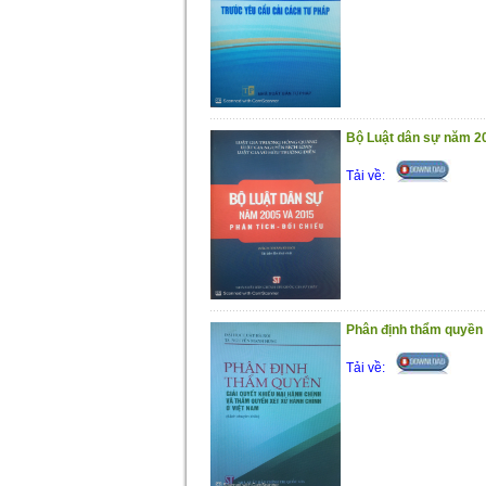
Bộ Luật dân sự năm 20
Tải về:
Phân định thẩm quyền g
Tải về: