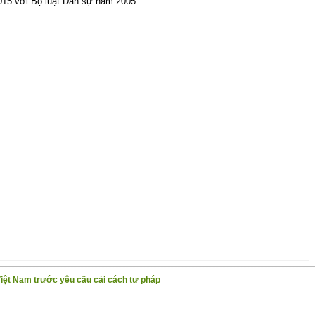
015 với Bộ luật Dân sự năm 2005
Việt Nam trước yêu cầu cải cách tư pháp