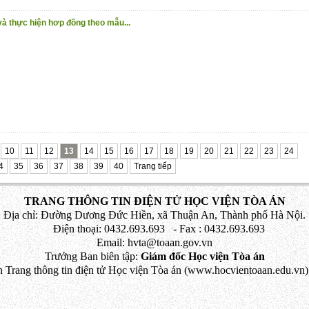
và thực hiện hơp đồng theo mẫu...
10
11
12
13
14
15
16
17
18
19
20
21
22
23
24
4
35
36
37
38
39
40
Trang tiếp
TRANG THÔNG TIN ĐIỆN TỬ HỌC VIỆN TÒA ÁN
Địa chỉ: Đường Dương Đức Hiền, xã Thuận An, Thành phố Hà Nội.
Điện thoại: 0432.693.693 - Fax : 0432.693.693
Email: hvta@toaan.gov.vn
Trưởng Ban biên tập:
Giám đốc Học viện Tòa án
 Trang thông tin điện tử Học viện Tòa án (www.hocvientoaan.edu.vn) 