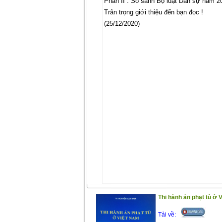
Phần II : So sánh Bộ luật Dân sự năm 2
Trân trọng giới thiệu đến bạn đọc !
(25/12/2020)
Thi hành án phạt tù ở 
Tải về: