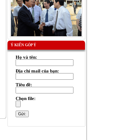
Ý KIẾN GÓP Ý
Họ và tên:
Địa chỉ mail của bạn:
Tiêu đề:
Chọn file: