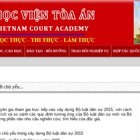
ỌC, CAO HỌC
ĐÀO TẠO - BỒI DƯỠNG
TRAO ĐỔI NGHIỆP VỤ
HỢP TÁC QUỐC
i chủ yếu...
ên gia tham gia trực tiếp vào xây dựng Bộ luật dân sự 2015, với cách
n tích và so sánh các quy định tương ứng của Bộ luật dân sự mới và Bộ
 ứng phần nào nhu cầu nghiên cứu, tìm hiểu của độc giả.
i chủ yếu trong xây dựng Bộ luật dân sự 2015