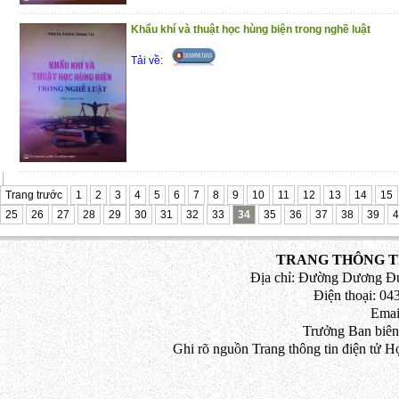
Khẩu khí và thuật học hùng biện trong nghề luật
Tải về:
Trang trước
1
2
3
4
5
6
7
8
9
10
11
12
13
14
15
25
26
27
28
29
30
31
32
33
34
35
36
37
38
39
4
TRANG THÔNG TI
Địa chỉ: Đường Dương Đứ
Điện thoại: 043
Emai
Trưởng Ban biên
Ghi rõ nguồn Trang thông tin điện tử H