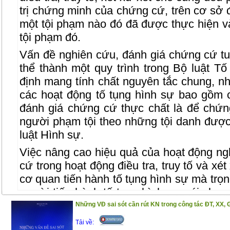
trị chứng minh của chứng cứ, trên cơ sở
một tội phạm nào đó đã được thực hiện và
tội phạm đó.
Vấn đề nghiên cứu, đánh giá chứng cứ t
thể thành một quy trình trong Bộ luật T
định mang tính chất nguyên tắc chung, n
các hoạt động tố tụng hình sự bao gồm 
đánh giá chứng cứ thực chất là để chứn
người phạm tội theo những tội danh được
luật Hình sự.
Việc nâng cao hiệu quả của hoạt động ng
cứ trong hoạt động điều tra, truy tố và xé
cơ quan tiến hành tố tụng hình sự mà trọ
người tiến hành tố tụng hình sự nói chung
là có ý nghĩa thiết thực, nhằm góp phần
Những VĐ sai sót cần rút KN trong công tác ĐT, XX, 
đảm xử lý đúng người, đúng tội, không là
Tải về: