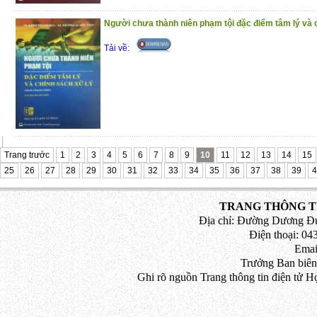
Người chưa thành niên phạm tội đặc điểm tâm lý và 
Tải về:
Trang trước
1
2
3
4
5
6
7
8
9
10
11
12
13
14
15
25
26
27
28
29
30
31
32
33
34
35
36
37
38
39
4
TRANG THÔNG TI
Địa chỉ: Đường Dương Đứ
Điện thoại: 043
Emai
Trưởng Ban biên
Ghi rõ nguồn Trang thông tin điện tử H