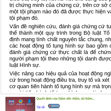
trị chứng minh của chứng cứ, trên cơ sở
một tội phạm nào đó đã được thực hiện và
tội phạm đó.
Vấn đề nghiên cứu, đánh giá chứng cứ t
thể thành một quy trình trong Bộ luật T
định mang tính chất nguyên tắc chung, n
các hoạt động tố tụng hình sự bao gồm 
đánh giá chứng cứ thực chất là để chứn
người phạm tội theo những tội danh được
luật Hình sự.
Việc nâng cao hiệu quả của hoạt động ng
cứ trong hoạt động điều tra, truy tố và xé
cơ quan tiến hành tố tụng hình sự mà trọ
người tiến hành tố tụng hình sự nói chung
là có ý nghĩa thiết thực, nhằm góp phần
Quyết định của Giám đốc thẩm, tái thẩm...
đảm xử lý đúng người, đúng tội, không là
Tải về: