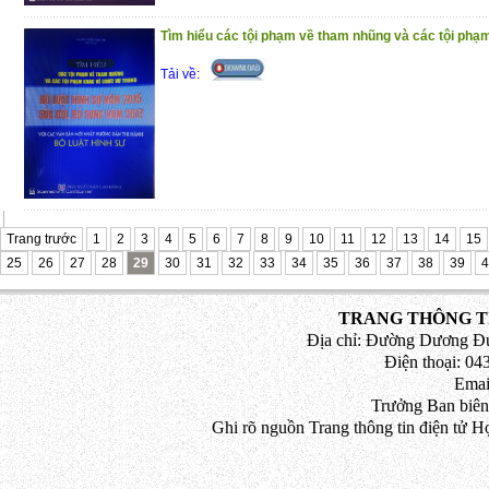
Tìm hiểu các tội phạm về tham nhũng và các tội phạm
Tải về:
Trang trước
1
2
3
4
5
6
7
8
9
10
11
12
13
14
15
25
26
27
28
29
30
31
32
33
34
35
36
37
38
39
4
TRANG THÔNG TI
Địa chỉ: Đường Dương Đứ
Điện thoại: 043
Emai
Trưởng Ban biên
Ghi rõ nguồn Trang thông tin điện tử H