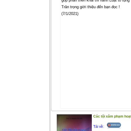
góp phần triển khai thi hành Luật tố tụng
Trân trọng giới thiệu đến bạn đọc !
(7/1/2021)
Các tội xâm phạm hoạt
Tải về: