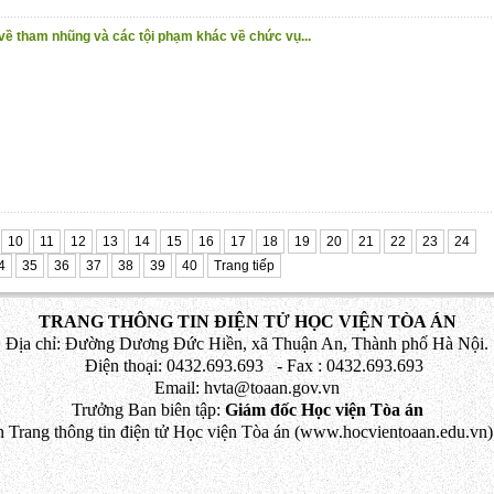
 về tham nhũng và các tội phạm khác về chức vụ...
10
11
12
13
14
15
16
17
18
19
20
21
22
23
24
4
35
36
37
38
39
40
Trang tiếp
TRANG THÔNG TIN ĐIỆN TỬ HỌC VIỆN TÒA ÁN
Địa chỉ: Đường Dương Đức Hiền, xã Thuận An, Thành phố Hà Nội.
Điện thoại: 0432.693.693 - Fax : 0432.693.693
Email: hvta@toaan.gov.vn
Trưởng Ban biên tập:
Giám đốc Học viện Tòa án
 Trang thông tin điện tử Học viện Tòa án (www.hocvientoaan.edu.vn) 