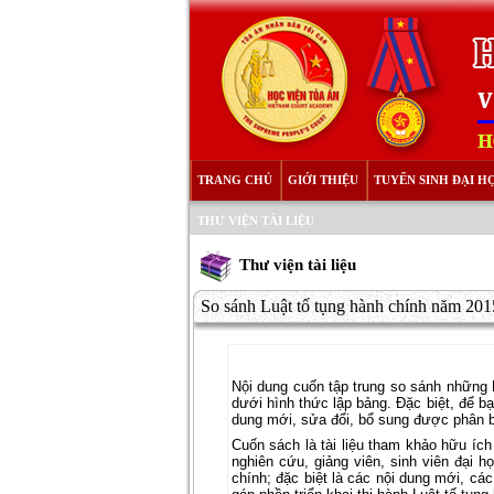
TRANG CHỦ
GIỚI THIỆU
TUYỂN SINH ĐẠI H
THƯ VIỆN TÀI LIỆU
Thư viện tài liệu
So sánh Luật tố tụng hành chính năm 2015
Nội dung cuốn tập trung so sánh những 
dưới hình thức lập bảng. Đặc biệt, để bạ
dung mới, sửa đổi, bổ sung được phân b
Cuốn sách là tài liệu tham khảo hữu íc
nghiên cứu, giảng viên, sinh viên đại 
chính; đặc biệt là các nội dung mới, cá