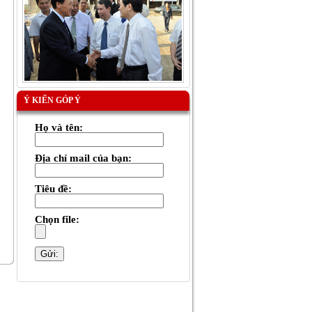
Ý KIẾN GÓP Ý
Họ và tên:
Địa chỉ mail của bạn:
Tiêu đề:
Chọn file: