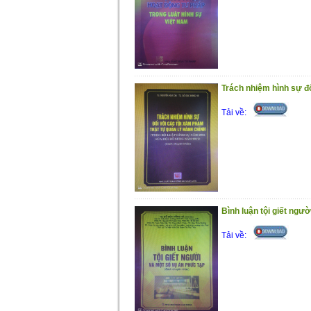
Trách nhiệm hình sự đố
Tải về:
Bình luận tội giết ngư
Tải về: