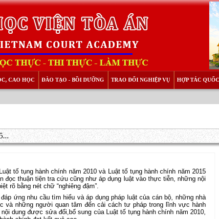
ỌC, CAO HỌC
ĐÀO TẠO - BỒI DƯỠNG
TRAO ĐỔI NGHIỆP VỤ
HỢP TÁC QUỐC
...
Luật tố tụng hành chính năm 2010 và Luật tố tụng hành chính năm 2015
n đọc thuận tiện tra cứu cũng như áp dụng luật vào thực tiễn, những nội
iệt rõ bằng nét chữ “nghiêng đậm”.
h đáp ứng nhu cầu tìm hiểu và áp dụng pháp luật của cán bộ, những nhà
học và những người quan tâm đến cải cách tư pháp trong lĩnh vực hành
c nội dung được sửa đổi,bổ sung của Luật tố tụng hành chính năm 2010,