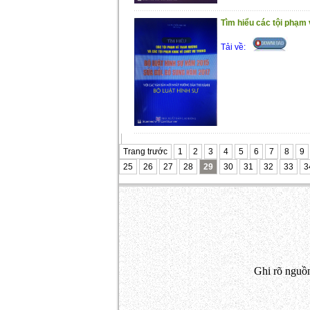
Tìm hiểu các tội phạm
Tải về:
Trang trước
1
2
3
4
5
6
7
8
9
25
26
27
28
29
30
31
32
33
3
Ghi rõ nguồn