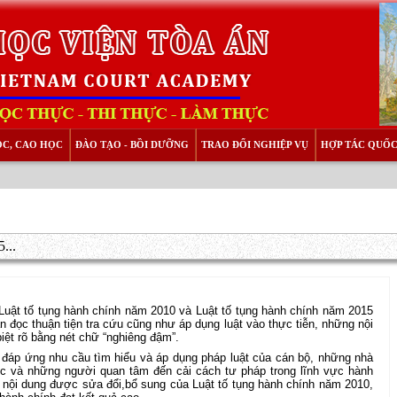
ỌC, CAO HỌC
ĐÀO TẠO - BỒI DƯỠNG
TRAO ĐỔI NGHIỆP VỤ
HỢP TÁC QUỐC
...
Luật tố tụng hành chính năm 2010 và Luật tố tụng hành chính năm 2015
n đọc thuận tiện tra cứu cũng như áp dụng luật vào thực tiễn, những nội
iệt rõ bằng nét chữ “nghiêng đậm”.
h đáp ứng nhu cầu tìm hiểu và áp dụng pháp luật của cán bộ, những nhà
học và những người quan tâm đến cải cách tư pháp trong lĩnh vực hành
c nội dung được sửa đổi,bổ sung của Luật tố tụng hành chính năm 2010,