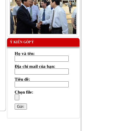
Ý KIẾN GÓP Ý
Họ và tên:
Địa chỉ mail của bạn:
Tiêu đề:
Chọn file: