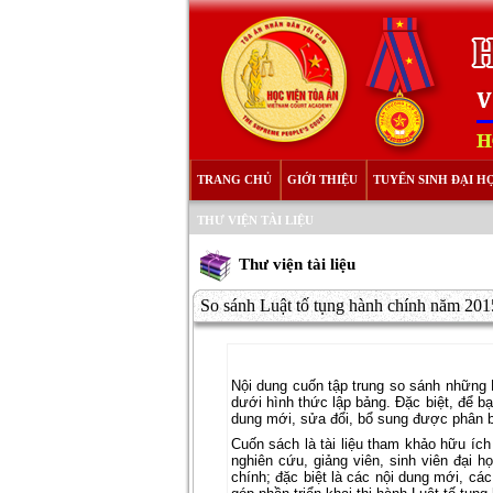
TRANG CHỦ
GIỚI THIỆU
TUYỂN SINH ĐẠI H
THƯ VIỆN TÀI LIỆU
Thư viện tài liệu
So sánh Luật tố tụng hành chính năm 2015
Nội dung cuốn tập trung so sánh những 
dưới hình thức lập bảng. Đặc biệt, để bạ
dung mới, sửa đổi, bổ sung được phân b
Cuốn sách là tài liệu tham khảo hữu íc
nghiên cứu, giảng viên, sinh viên đại 
chính; đặc biệt là các nội dung mới, cá