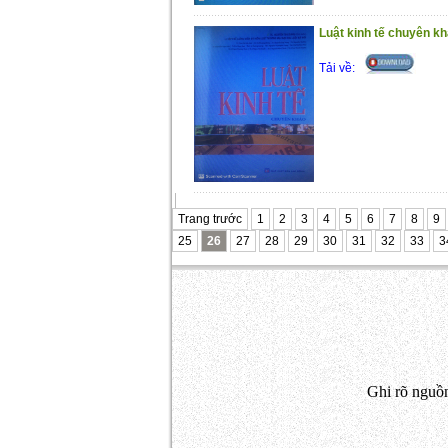
Luật kinh tế chuyên k
Tải về:
Trang trước
1
2
3
4
5
6
7
8
9
25
26
27
28
29
30
31
32
33
3
Ghi rõ nguồn