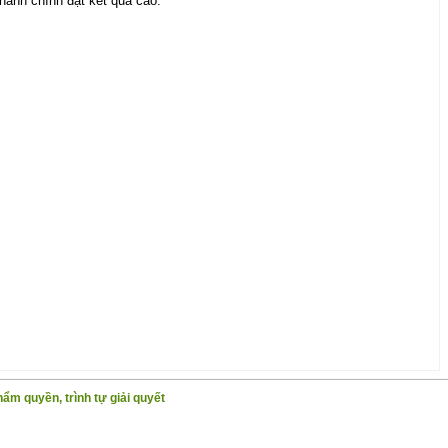
 hành chính đạt kết quả cao.
hẩm quyền, trình tự giải quyết