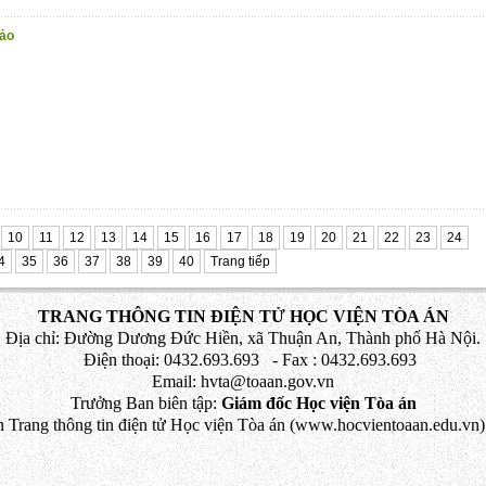
hảo
10
11
12
13
14
15
16
17
18
19
20
21
22
23
24
4
35
36
37
38
39
40
Trang tiếp
TRANG THÔNG TIN ĐIỆN TỬ HỌC VIỆN TÒA ÁN
Địa chỉ: Đường Dương Đức Hiền, xã Thuận An, Thành phố Hà Nội.
Điện thoại: 0432.693.693 - Fax : 0432.693.693
Email: hvta@toaan.gov.vn
Trưởng Ban biên tập:
Giám đốc Học viện Tòa án
 Trang thông tin điện tử Học viện Tòa án (www.hocvientoaan.edu.vn) 