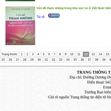
Vấn đề tham nhũng trong khu vực tư ở Việt Nam hiệ
Tải về:
Trang trước
1
2
3
4
5
6
7
8
9
10
11
12
13
14
15
25
26
27
28
29
30
31
32
33
34
35
36
37
38
39
4
TRANG THÔNG TI
Địa chỉ: Đường Dương Đứ
Điện thoại: 043
Emai
Trưởng Ban biên
Ghi rõ nguồn Trang thông tin điện tử H