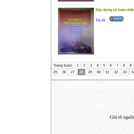
Xây dựng và hoàn thiệ
Tải về:
Trang trước
1
2
3
4
5
6
7
8
9
25
26
27
28
29
30
31
32
33
3
Ghi rõ nguồn