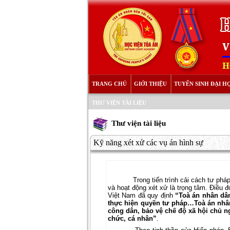
TRANG CHỦ
GIỚI THIỆU
TUYỂN SINH ĐẠI H
THƯ VIỆN TÀI LIỆU
Thư viện tài liệu
Kỹ năng xét xử các vụ án hình sự
Trong tiến trình cải cách tư ph
và hoạt động xét xử là trọng tâm. Điều 
Việt Nam đã quy định
“Toà án nhân dân
thực hiện quyền tư pháp…Toà án nhân
công dân, bảo vệ chế độ xã hội chủ ng
chức, cá nhân”
.