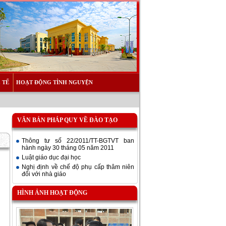
 TẾ
HOẠT ĐỘNG TÌNH NGUYỆN
VĂN BẢN PHÁP QUY VỀ ĐÀO TẠO
Thông tư số 22/2011/TT-BGTVT ban
hành ngày 30 tháng 05 năm 2011
Luật giáo dục đại học
Nghị định về chế độ phụ cấp thâm niên
đối với nhà giáo
HÌNH ẢNH HOẠT ĐỘNG