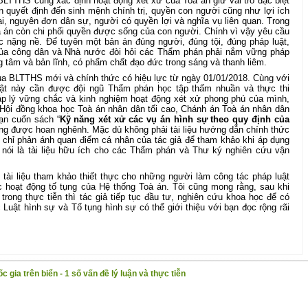
BLTTHS cũng xác định hoạt động xét xử của Toà án giữ vai trò đặc biệt
n quyết định đến sinh mệnh chính trị, quyền con người cũng như lợi ích
ại, nguyên đơn dân sự, người có quyền lợi và nghĩa vụ liên quan. Trong
à án còn chi phối quyền được sống của con người. Chính vì vậy yêu cầu
c nặng nề. Để tuyên một bản án đúng người, đúng tội, đúng pháp luật,
của công dân và Nhà nước đòi hỏi các Thẩm phán phải nắm vững pháp
ng tâm và bản lĩnh, có phẩm chất đạo đức trong sáng và thanh liêm.
a BLTTHS mới và chính thức có hiệu lực từ ngày 01/01/2018. Cùng với
uật này cần được đội ngũ Thẩm phán học tập thấm nhuần và thực thi
áp lý vững chắc và kinh nghiệm hoạt động xét xử phong phú của mình,
Hội đồng khoa học Toà án nhân dân tối cao, Chánh án Toà án nhân dân
ạn cuốn sách “
Kỹ năng xét xử các vụ án hình sự theo quy định của
áng được hoan nghênh. Mặc dù không phải tài liệu hướng dẫn chính thức
 chỉ phản ánh quan điểm cá nhân của tác giả để tham khảo khi áp dụng
 nói là tài liệu hữu ích cho các Thẩm phán và Thư ký nghiên cứu vận
 tài liệu tham khảo thiết thực cho những người làm công tác pháp luật
hoạt động tố tụng của Hệ thống Toà án. Tôi cũng mong rằng, sau khi
rong thực tiễn thì tác giả tiếp tục đầu tư, nghiên cứu khoa học để có
 Luật hình sự và Tố tụng hình sự có thể giới thiệu với bạn đọc rộng rãi
 gia trên biển - 1 số vấn đề lý luận và thực tiễn