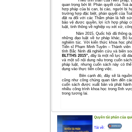
Theo tinh thần của Hiến pháp, 
quan trọng bởi lẽ: Phán quyết của Toà á
hợp pháp của bị can, bị cáo, người bị h
trường hợp đặc biệt, phán quyết của To
đặt ra đối với các Thẩm phán là hết sứ
bảo vệ được quyền, lợi ích hợp pháp 
luật, tinh thông về nghiệp vụ xét xử, cô
Năm 2015, Quốc hội đã thông qu
những đạo luật về tư pháp khác, Bộ l
nghiêm túc. Với kiến thức khoa học ph
Tiến sĩ Phạm Minh Tuyên – Thành viên 
tỉnh Bắc Ninh đã nghiên cứu và biên so
BLTTHS 2015”,
đây là một nỗ lực rất đ
và một số nội dung nêu trong cuốn sách
pháp luật, nhưng cuốn sách này có thể
dụng vào thực tiễn công việc.
Bên cạnh đó, đây sẽ là nguồn
cũng như công chúng quan tâm đến các 
cuốn sách được xuất bản và phát hành t
nhiều công trình khoa học trong lĩnh vực
trong tương lai.
Quyền tài phán của quốc
Tải về: