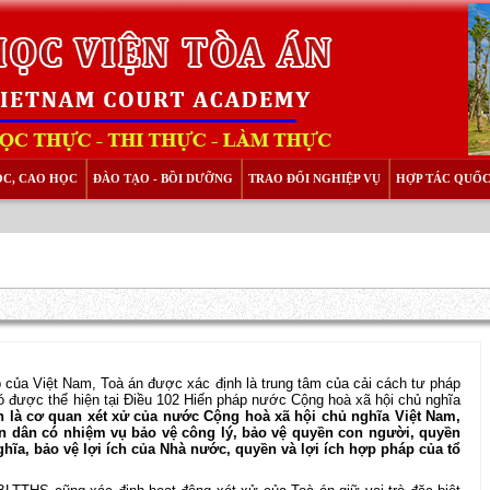
ỌC, CAO HỌC
ĐÀO TẠO - BỒI DƯỠNG
TRAO ĐỔI NGHIỆP VỤ
HỢP TÁC QUỐC
áp của Việt Nam, Toà án được xác định là trung tâm của cải cách tư pháp
đó được thể hiện tại Điều 102 Hiến pháp nước Cộng hoà xã hội chủ nghĩa
 là cơ quan xét xử của nước Cộng hoà xã hội chủ nghĩa Việt Nam,
 dân có nhiệm vụ bảo vệ công lý, bảo vệ quyền con người, quyền
hĩa, bảo vệ lợi ích của Nhà nước, quyền và lợi ích hợp pháp của tổ