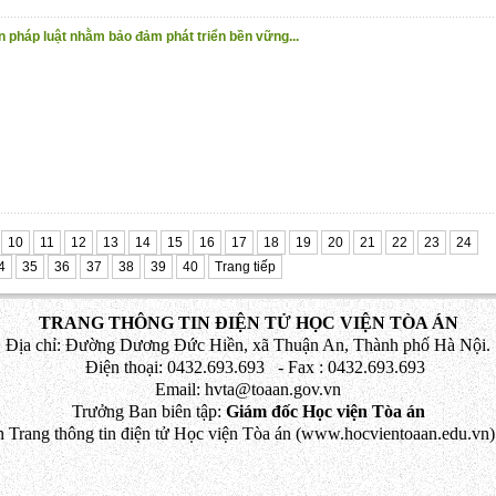
n pháp luật nhằm bảo đảm phát triển bền vững...
10
11
12
13
14
15
16
17
18
19
20
21
22
23
24
4
35
36
37
38
39
40
Trang tiếp
TRANG THÔNG TIN ĐIỆN TỬ HỌC VIỆN TÒA ÁN
Địa chỉ: Đường Dương Đức Hiền, xã Thuận An, Thành phố Hà Nội.
Điện thoại: 0432.693.693 - Fax : 0432.693.693
Email: hvta@toaan.gov.vn
Trưởng Ban biên tập:
Giám đốc Học viện Tòa án
 Trang thông tin điện tử Học viện Tòa án (www.hocvientoaan.edu.vn) 