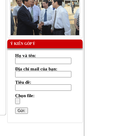
Ý KIẾN GÓP Ý
Họ và tên:
Địa chỉ mail của bạn:
Tiêu đề:
Chọn file: