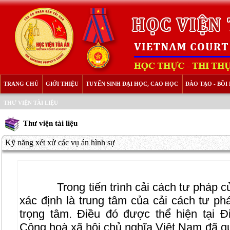
TRANG CHỦ
GIỚI THIỆU
TUYỂN SINH ĐẠI HỌC, CAO HỌC
ĐÀO TẠO - BỒ
THƯ VIỆN TÀI LIỆU
Thư viện tài liệu
Kỹ năng xét xử các vụ án hình sự
Trong tiến trình cải cách tư pháp
xác định là trung tâm của cải cách tư ph
trọng tâm. Điều đó được thể hiện tại 
Cộng hoà xã hội chủ nghĩa Việt Nam đã q