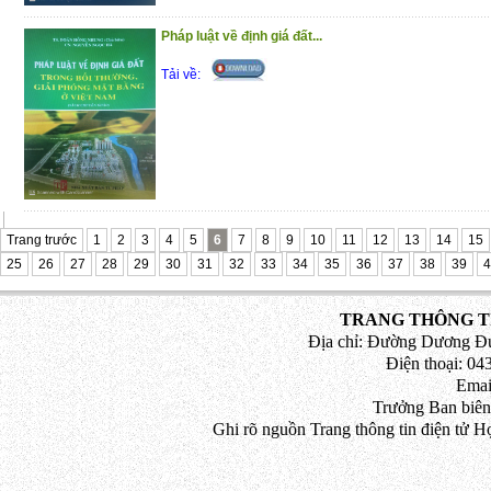
quan tâm đến các hoạt động tố tụng của 
mong rằng, sau khi cuốn sách được xuấ
Pháp luật về định giá đất...
thực tiễn thì tác giả tiếp tục đầu tư, 
Tải về:
nhiều công trình khoa học trong lĩnh vự
hình sự có thể giới thiệu với bạn đọc rộng r
Trang trước
1
2
3
4
5
6
7
8
9
10
11
12
13
14
15
25
26
27
28
29
30
31
32
33
34
35
36
37
38
39
4
TRANG THÔNG TI
Địa chỉ: Đường Dương Đứ
Điện thoại: 043
Emai
Trưởng Ban biên
Ghi rõ nguồn Trang thông tin điện tử H