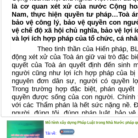
là cơ quan xét xử của nước Cộng hoà
Nam, thực hiện quyền tư pháp…Toà á
bảo vệ công lý, bảo vệ quyền con ngư
vệ chế độ xã hội chủ nghĩa, bảo vệ lợi
và lợi ích hợp pháp của tổ chức, cá nh
Theo tinh thần của Hiến pháp, B
động xét xử của Toà án giữ vai trò đặc bi
quyết của Toà án quyết định đến sinh m
người cũng như lợi ích hợp pháp của bị c
nguyên đơn dân sự, người có quyền lợi
Trong trường hợp đặc biệt, phán quyết
quyền được sống của con người. Chính v
với các Thẩm phán là hết sức nặng nề. 
người, đúng tội, đúng pháp luật, bảo vệ
pháp của công dân và Nhà nước đòi hỏi
Mô hình xây dựng Pháp Luật trong Nhà Nước pháp quy
vững pháp luật, tinh thông về nghiệp vụ
Tải về:
lĩnh, có phẩm chất đạo đức trong sáng và 