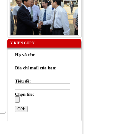
Ý KIẾN GÓP Ý
Họ và tên:
Địa chỉ mail của bạn:
Tiêu đề:
Chọn file: