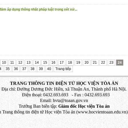
ảm áp dụng thống nhất pháp luật trong xét xử...
10
11
12
13
14
15
16
17
18
19
20
21
22
23
24
4
35
36
37
38
39
40
Trang tiếp
TRANG THÔNG TIN ĐIỆN TỬ HỌC VIỆN TÒA ÁN
Địa chỉ: Đường Dương Đức Hiền, xã Thuận An, Thành phố Hà Nội.
Điện thoại: 0432.693.693 - Fax : 0432.693.693
Email: hvta@toaan.gov.vn
Trưởng Ban biên tập:
Giám đốc Học viện Tòa án
 Trang thông tin điện tử Học viện Tòa án (www.hocvientoaan.edu.vn) 