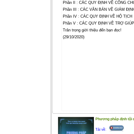
Phần II : CÁC QUY ĐỊNH VỀ CÔNG 
Phần III : CÁC VĂN BẢN VỀ GIÁM ĐỊN
Phần IV : CÁC QUY ĐỊNH VỀ HỘ TỊCH
Phần V : CÁC QUY ĐỊNH VỀ TRỢ GIÚ
Trân trọng giới thiệu đến bạn đọc!
(29/10/2020)
Phương pháp định tội d
Tải về: