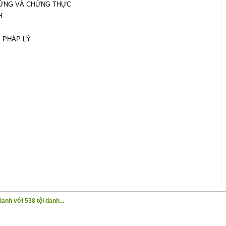
CHỨNG VÀ CHỨNG THỰC
H
P PHÁP LÝ
anh với 538 tội danh...