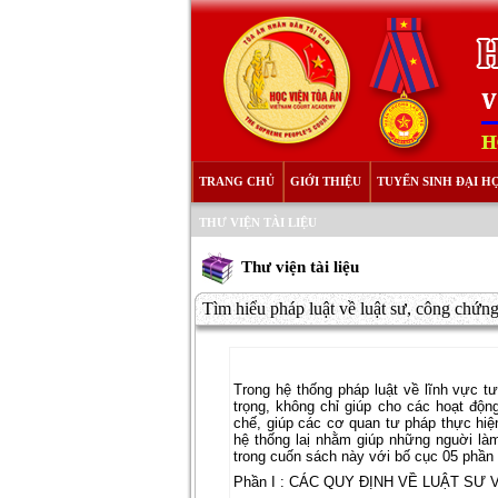
TRANG CHỦ
GIỚI THIỆU
TUYỂN SINH ĐẠI H
THƯ VIỆN TÀI LIỆU
Thư viện tài liệu
Tìm hiểu pháp luật về luật sư, công chứng
Trong hệ thống pháp luật về lĩnh vực tư
trọng, không chỉ giúp cho các hoạt đ
chế, giúp các cơ quan tư pháp thực hi
hệ thống laị nhằm giúp những nguời là
trong cuốn sách này với bố cục 05 phần 
Phần I : CÁC QUY ĐỊNH VỀ LUẬT SƯ