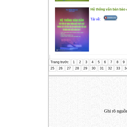
Hệ thống văn bản bảo đ
Tải về:
Trang trước
1
2
3
4
5
6
7
8
9
25
26
27
28
29
30
31
32
33
3
Ghi rõ nguồn