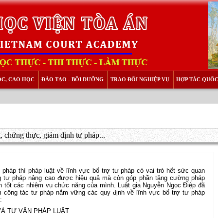
ỌC, CAO HỌC
ĐÀO TẠO - BỒI DƯỠNG
TRAO ĐỔI NGHIỆP VỤ
HỢP TÁC QUỐC
, chứng thực, giám định tư pháp...
 pháp thì pháp luật về lĩnh vực bổ trợ tư pháp có vai trò hết sức quan
ộng tư pháp nâng cao được hiệu quả mà còn góp phần tăng cường pháp
ện tốt các nhiệm vụ chức năng của mình. Luật gia Nguyễn Ngọc Điệp đã
m công tác tư pháp nắm vững các quy định về lĩnh vực bổ trợ tư pháp
:
 VÀ TƯ VẤN PHÁP LUẬT